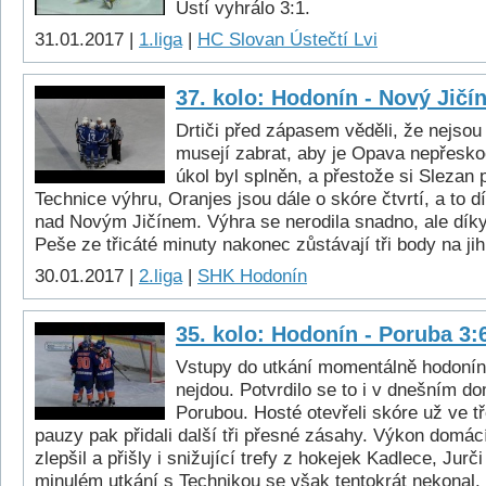
Ústí vyhrálo 3:1.
31.01.2017 |
1.liga
|
HC Slovan Ústečtí Lvi
37. kolo: Hodonín - Nový Jičín
Drtiči před zápasem věděli, že nejsou
musejí zabrat, aby je Opava nepřesko
úkol byl splněn, a přestože si Slezan 
Technice výhru, Oranjes jsou dále o skóre čtvrtí, a to 
nad Novým Jičínem. Výhra se nerodila snadno, ale díky
Peše ze třicáté minuty nakonec zůstávají tři body na ji
30.01.2017 |
2.liga
|
SHK Hodonín
35. kolo: Hodonín - Poruba 3:
Vstupy do utkání momentálně hodoní
nejdou. Potvrdilo se to i v dnešním d
Porubou. Hosté otevřeli skóre už ve tř
pauzy pak přidali další tři přesné zásahy. Výkon domácí
zlepšil a přišly i snižující trefy z hokejek Kadlece, Jurč
minulém utkání s Technikou se však tentokrát nekonal.