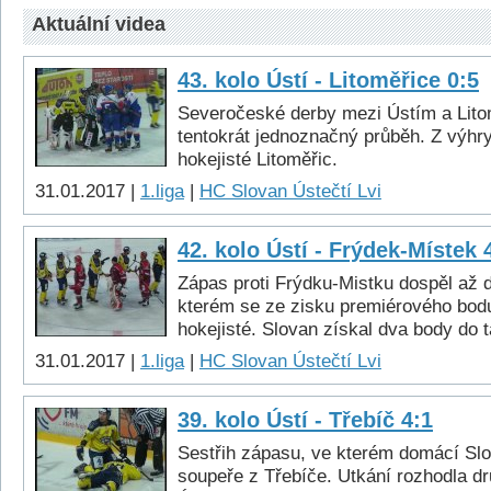
Aktuální videa
43. kolo Ústí - Litoměřice 0:5
Severočeské derby mezi Ústím a Lito
tentokrát jednoznačný průběh. Z výhry
hokejisté Litoměřic.
31.01.2017 |
1.liga
|
HC Slovan Ústečtí Lvi
42. kolo Ústí - Frýdek-Místek 
Zápas proti Frýdku-Mistku dospěl až d
kterém se ze zisku premiérového bod
hokejisté. Slovan získal dva body do t
31.01.2017 |
1.liga
|
HC Slovan Ústečtí Lvi
39. kolo Ústí - Třebíč 4:1
Sestřih zápasu, ve kterém domácí Slo
soupeře z Třebíče. Utkání rozhodla dru