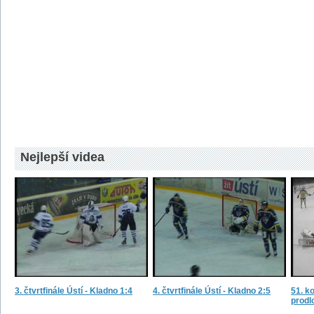
Nejlepší videa
3. čtvrtfinále Ústí - Kladno 1:4
4. čtvrtfinále Ústí - Kladno 2:5
51. ko
prodl