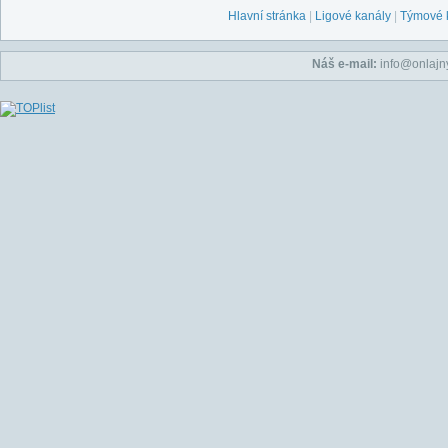
Hlavní stránka
|
Ligové kanály
|
Týmové 
Náš e-mail:
info@onlajny