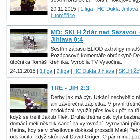
29.11.2015 |
1.liga
|
HC Dukla Jihlava
Litoměřice
MD: SKLH Žďár nad Sázavou 
Jihlava 0:4
Sestřih zápasu ELIOD extraligy mladš
Pozápasové komentáře obránkyně Den
útočníka Tomáš Křehlíka. Vyrobila TV Vysočina.
24.11.2015 |
1.liga
|
2.liga
|
HC Dukla Jihlava
|
SKLH Žď
TRE - JIH 2:3
Derby jak má být. Utkání nechybělo nic
ani závěrečná zápletka. V první třeti
nedokázali využít přesilovku pět na tři
když se trefil Jakub Flek. Druhá třetina pak byla bezbra
domácí měli několik šancí na vyrovnání. Vyrovnání při
třetina, kdy se v přesilovce dokázal prosadit Matěj Pek
odskočila, když skóroval David Gríger. O pár minut poz