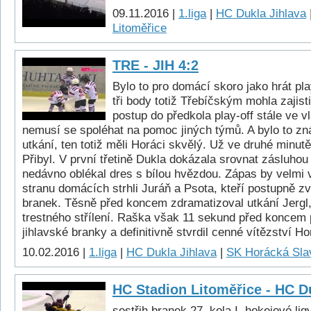
09.11.2016 |
1.liga
|
HC Dukla Jihlava
Litoměřice
TRE - JIH 4:2
Bylo to pro domácí skoro jako hrát pl
tři body totiž Třebíčským mohla zajisti
postup do předkola play-off stále ve v
nemusí se spoléhat na pomoc jiných týmů. A bylo to zná
utkání, ten totiž měli Horáci skvělý. Už ve druhé minutě
Přibyl. V první třetině Dukla dokázala srovnat zásluhou 
nedávno oblékal dres s bílou hvězdou. Zápas by velmi v
stranu domácích strhli Juráň a Psota, kteří postupně zvý
branek. Těsně před koncem zdramatizoval utkání Jergl, 
trestného střílení. Raška však 11 sekund před koncem 
jihlavské branky a definitivně stvrdil cenné vítězství H
10.02.2016 |
1.liga
|
HC Dukla Jihlava
|
SK Horácká Slav
HC Stadion Litoměřice - HC Du
sestřih branek 27. kola I. hokejové lig