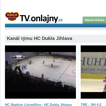
Hlavní stránka
Kanál týmu HC Dukla Jihlava
HC Stadion Litoměřice - HC Dukla Jihlava
TRE - JIH 4:2