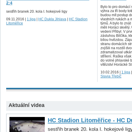
2:4
Bylo to pro domácí 
výhra za tři body tot
sestřih branek 20. kola I. hokejové ligy
budou mít postup do
09.11.2016 |
1.liga
|
HC Dukla Jihlava
|
HC Stadion
vlastních rukách a
Litoměřice
týmů. A bylo to znát 
měli Horáci skvělý.
vedení Přibyl. V prv
zásluhou Bilčíka, k
bílou hvězdou. Zápa
stranu domácích str
zvýšili na rozdíl d
zdramatizoval utkání
střílení. Raška vša
do volné jihlavské b
vítězství Horácké Sl
10.02.2016 |
1.liga
Slavia Třebíč
Aktuální videa
HC Stadion Litoměřice - HC Du
sestřih branek 20. kola I. hokejové lig