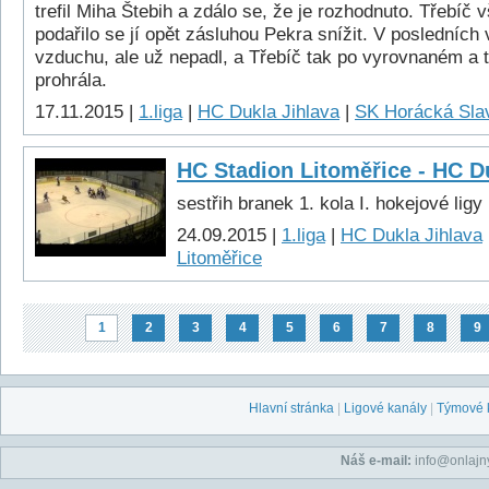
trefil Miha Štebih a zdálo se, že je rozhodnuto. Třebíč 
podařilo se jí opět zásluhou Pekra snížit. V posledních 
vzduchu, ale už nepadl, a Třebíč tak po vyrovnaném a 
prohrála.
17.11.2015 |
1.liga
|
HC Dukla Jihlava
|
SK Horácká Slav
HC Stadion Litoměřice - HC Du
sestřih branek 1. kola I. hokejové ligy
24.09.2015 |
1.liga
|
HC Dukla Jihlava
Litoměřice
1
2
3
4
5
6
7
8
9
Hlavní stránka
|
Ligové kanály
|
Týmové 
Náš e-mail:
info@onlajny