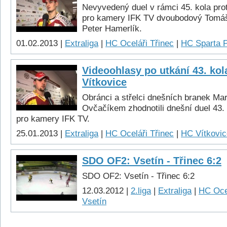
Nevyvedený duel v rámci 45. kola pro
pro kamery IFK TV dvoubodový Tomáš
Peter Hamerlík.
01.02.2013 |
Extraliga
|
HC Oceláři Třinec
|
HC Sparta 
Videoohlasy po utkání 43. kola
Vítkovice
Obránci a střelci dnešních branek Mar
Ovčačíkem zhodnotili dnešní duel 43. 
pro kamery IFK TV.
25.01.2013 |
Extraliga
|
HC Oceláři Třinec
|
HC Vítkovic
SDO OF2: Vsetín - Třinec 6:2
SDO OF2: Vsetín - Třinec 6:2
12.03.2012 |
2.liga
|
Extraliga
|
HC Ocel
Vsetín