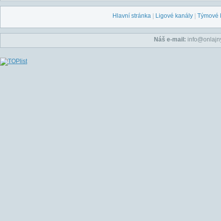
Hlavní stránka
|
Ligové kanály
|
Týmové 
Náš e-mail:
info@onlajny