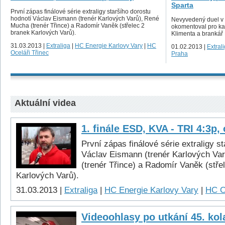
Sparta
První zápas finálové série extraligy staršího dorostu
hodnotí Václav Eismann (trenér Karlových Varů), René
Nevyvedený duel v r
Mucha (trenér Třince) a Radomír Vaněk (střelec 2
okomentoval pro k
branek Karlových Varů).
Klimenta a brankář 
31.03.2013 |
Extraliga
|
HC Energie Karlovy Vary
|
HC
01.02.2013 |
Extral
Oceláři Třinec
Praha
Aktuální videa
1. finále ESD, KVA - TRI 4:3p,
První zápas finálové série extraligy s
Václav Eismann (trenér Karlových Va
(trenér Třince) a Radomír Vaněk (stře
Karlových Varů).
31.03.2013 |
Extraliga
|
HC Energie Karlovy Vary
|
HC O
Videoohlasy po utkání 45. kol