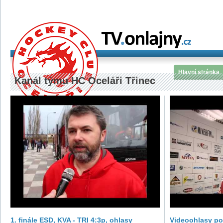
Hlavní stránka
Kanál týmu HC Oceláři Třinec
1. finále ESD, KVA - TRI 4:3p, ohlasy
Videoohlasy po 