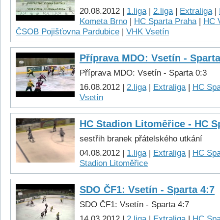
20.08.2012 |
1.liga
|
2.liga
|
Extraliga
|
Kometa Brno
|
HC Sparta Praha
|
HC V
ČSOB Pojišťovna Pardubice
|
VHK Vsetín
Příprava MDO: Vsetín - Sparta
Příprava MDO: Vsetín - Sparta 0:3
16.08.2012 |
2.liga
|
Extraliga
|
HC Spa
Vsetín
HC Stadion Litoměřice - HC S
sestřih branek přátelského utkání
04.08.2012 |
1.liga
|
Extraliga
|
HC Spa
Stadion Litoměřice
SDO ČF1: Vsetín - Sparta 4:7
SDO ČF1: Vsetín - Sparta 4:7
14.03.2012 |
2.liga
|
Extraliga
|
HC Spa