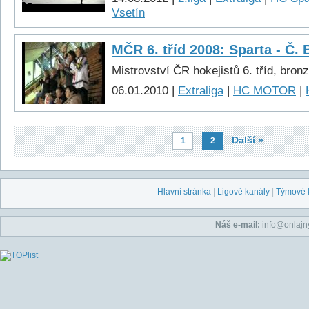
Vsetín
MČR 6. tříd 2008: Sparta - Č. 
Mistrovství ČR hokejistů 6. tříd, bron
06.01.2010 |
Extraliga
|
HC MOTOR
|
Další »
1
2
Hlavní stránka
|
Ligové kanály
|
Týmové 
Náš e-mail:
info@onlajny