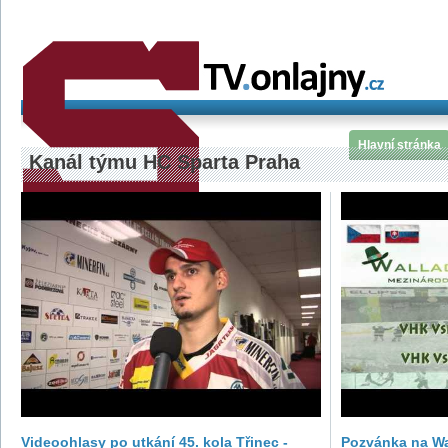
Hlavní stránka
Kanál týmu HC Sparta Praha
Videoohlasy po utkání 45. kola Třinec -
Pozvánka na Wa