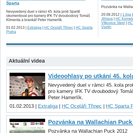
Sparta
Pozvánka na Walla
Nevyvedený duel v rámci 45. kola proti Spartě
20.08.2012 |
1.liga
okomentoval pro kamery IFK TV dvoubodový Tomáš
Jihlava
|
HC Komet
Klimenta a brankář Peter Hamerlík.
Vítkovice Steel
|
HC
Vsetín
01.02.2013 |
Extraliga
|
HC Oceláři Třinec
|
HC Sparta
Praha
Aktuální videa
Videoohlasy po utkání 45. kol
Nevyvedený duel v rámci 45. kola pro
pro kamery IFK TV dvoubodový Tomáš
Peter Hamerlík.
01.02.2013 |
Extraliga
|
HC Oceláři Třinec
|
HC Sparta 
Pozvánka na Wallachian Puck
Pozvánka na Wallachian Puck 2012