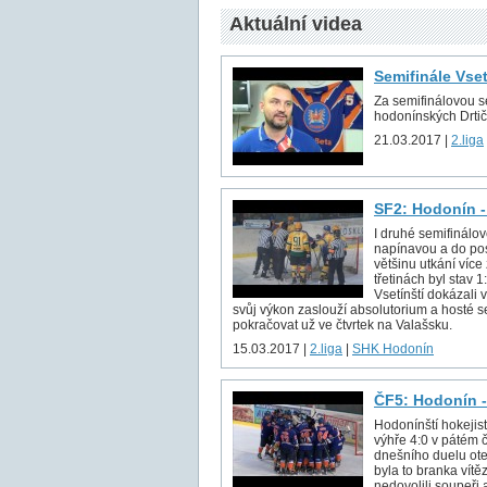
Aktuální videa
Semifinále Vse
Za semifinálovou sé
hodonínských Drtič
21.03.2017 |
2.liga
SF2: Hodonín -
I druhé semifinálov
napínavou a do pos
většinu utkání více
třetinách byl stav 
Vsetínští dokázali v
svůj výkon zaslouží absolutorium a hosté s
pokračovat už ve čtvrtek na Valašsku.
15.03.2017 |
2.liga
|
SHK Hodonín
ČF5: Hodonín -
Hodonínští hokejist
výhře 4:0 v pátém č
dnešního duelu ote
byla to branka vítě
nedovolili soupeři 