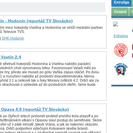
Extraliga
Ostatní
tín - Hodonín (reportáž TV Slovácko)
rii mezi hokejisty Vsetína a Hodonína se ohlíží mediální partner
ů Televize TVS.
|
SHK Hodonín
 Vsetín 2:4
é střetnutí hokejistů Hodonína a Vsetína nabídlo parádní,
ledních chvil vyrovnanou bitvu. Favorizovaní Valaši měli po
 ze hry, přesto ale museli po gólu Vaňka zápas otáčet. Po dvou
1:1 a rozuzlení nabídla až poslední dvacetiminutovka, kterou
yhrát 3:1 a celkově tak u řeky Moravy zvítězili 4:2. Drtiči ale za
e strachovali o výsledek až do posledních vteřin. Série bude
 Opava 4:0 (reportáž TV Slovácko)
é po čtyřech letech prolomili prokletí prvního kola playoff a po
tvrtfinálovém utkání s Opavou slaví postup do semifinále. Skóre
vřel už v páté minutě Jakub Vrána, a jak se nakonec ukázalo,
zná. Drtiči podpořeni výtečným Kotvanem skvěle bránili,
ani jednou skórovat a v závěrečné periodě naopak své vítězství