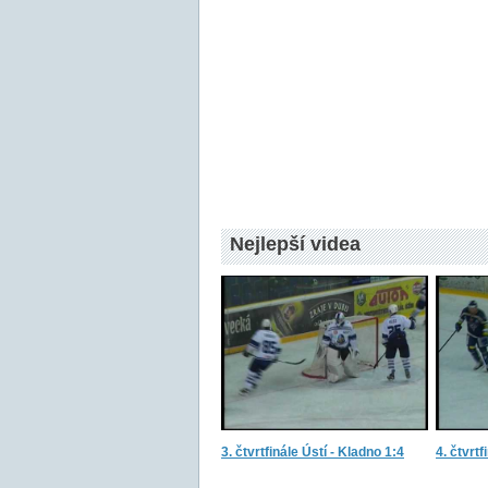
Nejlepší videa
3. čtvrtfinále Ústí - Kladno 1:4
4. čtvrtf