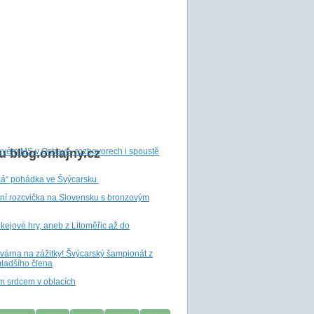
ovém MS v Ostravě, rozhovorech i spoustě
 blog.onlajny.cz
ká“ pohádka ve Švýcarsku
tní rozcvička na Slovensku s bronzovým
ejové hry, aneb z Litoměřic až do
ovárna na zážitky! Švýcarský šampionát z
ladšího člena
m srdcem v oblacích