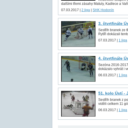
dalšími třemi zásahy Matuly, Kadlece a Vaňk
07.03.2017 |
2.liga
|
SHK Hodonín
3. čtvrtfinále Ú
Sestřih branek ze t
Rytíři dokázali tento
07.03.2017 |
1.liga
4. čtvrtfinále Ú
Sezóna 2016-2017 sk
dokázalo vyhrát i v
06.03.2017 |
1.liga
51. kolo Ústí -
Sestřih branek z p
viděli celkem 11 gó
06.03.2017 |
1.liga