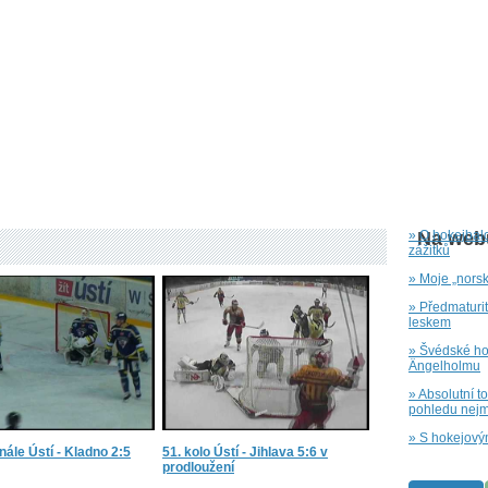
» O hokejbal
Na webu
zážitků
» Moje „nors
» Předmaturi
leskem
» Švédské hok
Ängelholmu
» Absolutní t
pohledu nejm
» S hokejový
inále Ústí - Kladno 2:5
51. kolo Ústí - Jihlava 5:6 v
prodloužení