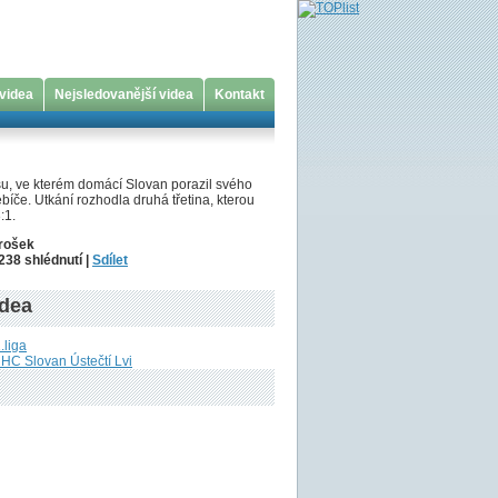
 videa
Nejsledovanější videa
Kontakt
su, ve kterém domácí Slovan porazil svého
bíče. Utkání rozhodla druhá třetina, kterou
:1.
Prošek
238 shlédnutí |
Sdílet
idea
.liga
 HC Slovan Ústečtí Lvi