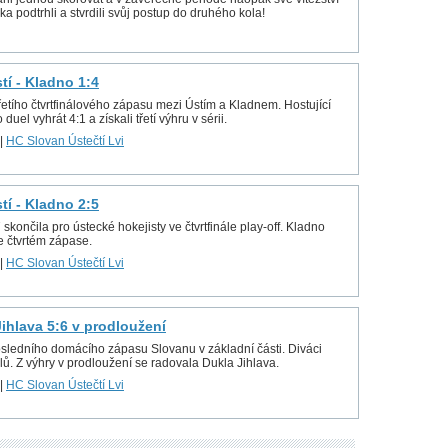
a podtrhli a stvrdili svůj postup do druhého kola!
stí - Kladno 1:4
řetího čtvrtfinálového zápasu mezi Ústím a Kladnem. Hostující
 duel vyhrát 4:1 a získali třetí výhru v sérii.
|
HC Slovan Ústečtí Lvi
stí - Kladno 2:5
ončila pro ústecké hokejisty ve čtvrtfinále play-off. Kladno
e čtvrtém zápase.
|
HC Slovan Ústečtí Lvi
 Jihlava 5:6 v prodloužení
osledního domácího zápasu Slovanu v základní části. Diváci
lů. Z výhry v prodloužení se radovala Dukla Jihlava.
|
HC Slovan Ústečtí Lvi