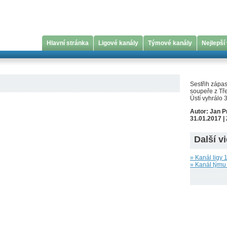
Hlavní stránka
Ligové kanály
Týmové kanály
Nejlepší
Sestřih zápa
soupeře z Tře
Ústí vyhrálo 3
Autor: Jan 
31.01.2017 | 
Další v
» Kanál ligy 1
» Kanál týmu