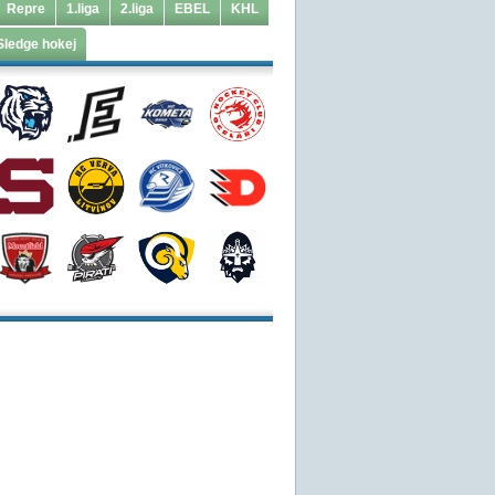
Repre
1.liga
2.liga
EBEL
KHL
Sledge hokej