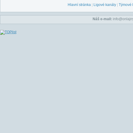
Hlavní stránka
|
Ligové kanály
|
Týmové 
Náš e-mail:
info@onlajny