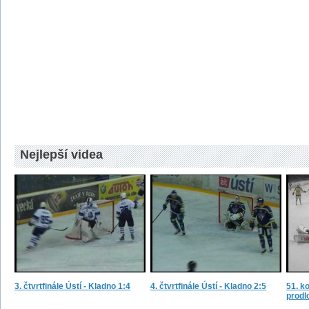
Nejlepší videa
3. čtvrtfinále Ústí - Kladno 1:4
4. čtvrtfinále Ústí - Kladno 2:5
51. ko
prodl