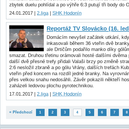
zbytek duelu pohlídal a po výhře 6:3 putují tři body do 
24.01.2017 |
2.liga
|
SHK Hodonín
Reportáž TV Slovácko (16. le
Domácím nevyšel začátek utkání, kdy
inkasovali během 36 vteřin dvě brank
ale Drtičům podařilo manko díky gólů
smazat. Druhou třetinu orámovali hosté dalšími dvěma
další dvě přesné trefy přidali Valaši brzy po změně stra
2:6 nesložil zbraně a po gólu Vrány, dalších trefách Kub
vteřin před koncem na rozdíl jedné branky. Na vyrovnán
přes velkou snahu nedosáhli. Závěr pokazili někteří hostu
zaházeli ledovou plochu pyrotechnikou.
17.01.2017 |
2.liga
|
SHK Hodonín
« Předchozí
1
2
3
4
5
6
7
8