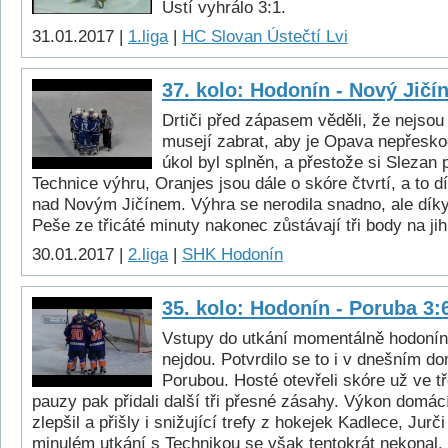
Ústí vyhrálo 3:1.
31.01.2017 |
1.liga
|
HC Slovan Ústečtí Lvi
37. kolo: Hodonín - Nový Jičín
Drtiči před zápasem věděli, že nejsou
musejí zabrat, aby je Opava nepřesko
úkol byl splněn, a přestože si Slezan 
Technice výhru, Oranjes jsou dále o skóre čtvrtí, a to 
nad Novým Jičínem. Výhra se nerodila snadno, ale díky
Peše ze třicáté minuty nakonec zůstávají tři body na ji
30.01.2017 |
2.liga
|
SHK Hodonín
35. kolo: Hodonín - Poruba 3:
Vstupy do utkání momentálně hodoní
nejdou. Potvrdilo se to i v dnešním d
Porubou. Hosté otevřeli skóre už ve tř
pauzy pak přidali další tři přesné zásahy. Výkon domácí
zlepšil a přišly i snižující trefy z hokejek Kadlece, Jurč
minulém utkání s Technikou se však tentokrát nekonal.