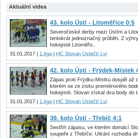
Aktuální videa
43. kolo Ústí - Litoměřice 0:5
Severočeské derby mezi Ústím a Lito
tentokrát jednoznačný průběh. Z výhry
hokejisté Litoměřic.
31.01.2017 |
1.liga
|
HC Slovan Ústečtí Lvi
42. kolo Ústí - Frýdek-Místek 
Zápas proti Frýdku-Mistku dospěl až d
kterém se ze zisku premiérového bod
hokejisté. Slovan získal dva body do t
31.01.2017 |
1.liga
|
HC Slovan Ústečtí Lvi
39. kolo Ústí - Třebíč 4:1
Sestřih zápasu, ve kterém domácí Slo
soupeře z Třebíče. Utkání rozhodla dru