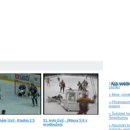
» O hokejbal
Na webu
zážitků
» Moje „nors
» Předmaturi
leskem
» Švédské hok
Ängelholmu
inále Ústí - Kladno 2:5
51. kolo Ústí - Jihlava 5:6 v
prodloužení
» Absolutní t
pohledu nejm