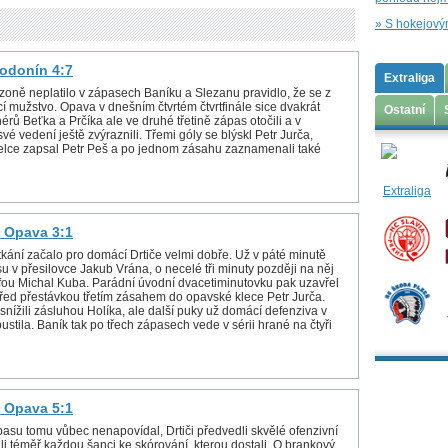
» S hokejový
odonín 4:7
Extraliga
ezoně neplatilo v zápasech Baníku a Slezanu pravidlo, že se z
í mužstvo. Opava v dnešním čtvrtém čtvrtfinále sice dvakrát
Ostatní
nérů Beťka a Prčíka ale ve druhé třetině zápas otočili a v
své vedení ještě zvýraznili. Třemi góly se blýskl Petr Jurča,
řelce zapsal Petr Peš a po jednom zásahu zaznamenali také
 Opava 3:1
 utkání začalo pro domácí Drtiče velmi dobře. Už v páté minutě
u v přesilovce Jakub Vrána, o necelé tři minuty později na něj
fou Michal Kuba. Parádní úvodní dvacetiminutovku pak uzavřel
před přestávkou třetím zásahem do opavské klece Petr Jurča.
 snížili zásluhou Holíka, ale další puky už domácí defenziva v
stila. Baník tak po třech zápasech vede v sérii hrané na čtyři
 Opava 5:1
pasu tomu vůbec nenapovídal, Drtiči předvedli skvělé ofenzivní
li téměř každou šanci ke skórování, kterou dostali. O brankový