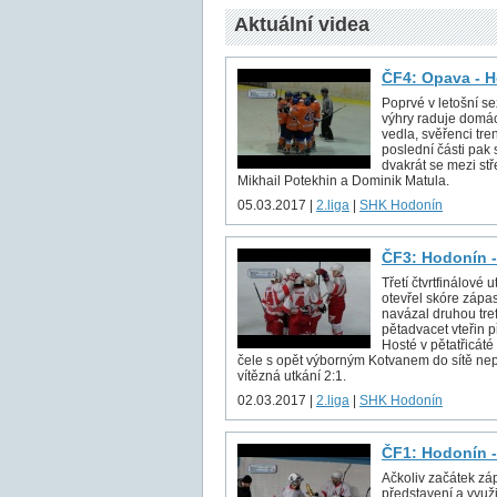
Aktuální videa
ČF4: Opava - H
Poprvé v letošní s
výhry raduje domác
vedla, svěřenci tre
poslední části pak 
dvakrát se mezi st
Mikhail Potekhin a Dominik Matula.
05.03.2017 |
2.liga
|
SHK Hodonín
ČF3: Hodonín -
Třetí čtvrtfinálové
otevřel skóre zápas
navázal druhou tre
pětadvacet vteřin 
Hosté v pětatřicáté
čele s opět výborným Kotvanem do sítě nepu
vítězná utkání 2:1.
02.03.2017 |
2.liga
|
SHK Hodonín
ČF1: Hodonín -
Ačkoliv začátek zá
představení a využi