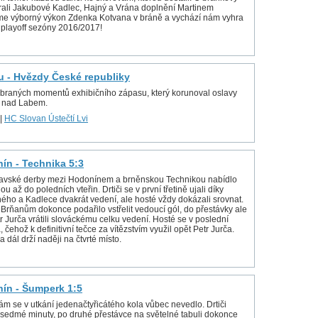
rali Jakubové Kadlec, Hajný a Vrána doplnění Martinem
ěme výborný výkon Zdenka Kotvana v bráně a vychází nám vyhra
í playoff sezóny 2016/2017!
 - Hvězdy České republiky
ybraných momentů exhibičního zápasu, který korunoval oslavy
tí nad Labem.
|
HC Slovan Ústečtí Lvi
nín - Technika 5:3
avské derby mezi Hodonínem a brněnskou Technikou nabídlo
 až do poledních vteřin. Drtiči se v první třetině ujali díky
ého a Kadlece dvakrát vedení, ale hosté vždy dokázali srovnat.
 Brňanům dokonce podařilo vstřelit vedoucí gól, do přestávky ale
 Jurča vrátili slováckému celku vedení. Hosté se v poslední
čehož k definitivní tečce za vítězstvím využil opět Petr Jurča.
dál drží naději na čtvrté místo.
nín - Šumperk 1:5
 se v utkání jedenačtyřicátého kola vůbec nevedlo. Drtiči
od sedmé minuty, po druhé přestávce na světelné tabuli dokonce