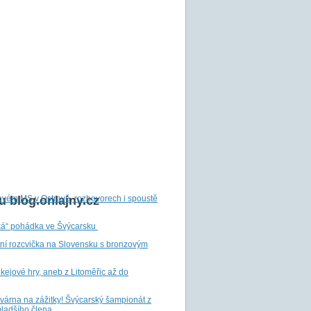
ovém MS v Ostravě, rozhovorech i spoustě
 blog.onlajny.cz
ká“ pohádka ve Švýcarsku
tní rozcvička na Slovensku s bronzovým
ejové hry, aneb z Litoměřic až do
ovárna na zážitky! Švýcarský šampionát z
ladšího člena