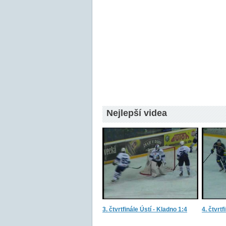
Nejlepší videa
3. čtvrtfinále Ústí - Kladno 1:4
4. čtvrtf