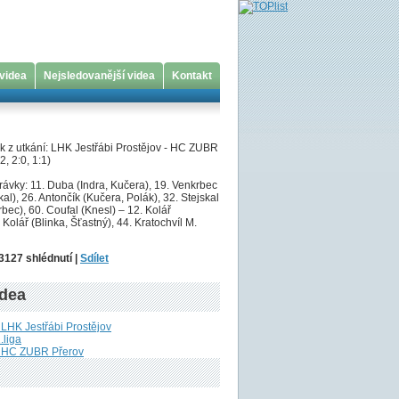
 videa
Nejsledovanější videa
Kontakt
k z utkání: LHK Jestřábi Prostějov - HC ZUBR
2, 2:0, 1:1)
ávky: 11. Duba (Indra, Kučera), 19. Venkrbec
kal), 26. Antončík (Kučera, Polák), 32. Stejskal
bec), 60. Coufal (Knesl) – 12. Kolář
 Kolář (Blinka, Šťastný), 44. Kratochvíl M.
 3127 shlédnutí |
Sdílet
idea
 LHK Jestřábi Prostějov
.liga
u HC ZUBR Přerov