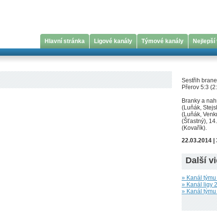
Hlavní stránka
Ligové kanály
Týmové kanály
Nejlepší
Sestřih brane
Přerov 5:3 (2:
Branky a nahr
(Luňák, Stejs
(Luňák, Venkr
(Šťastný), 14.
(Kovařík).
22.03.2014 |
Další v
» Kanál týmu
» Kanál ligy 2
» Kanál tým