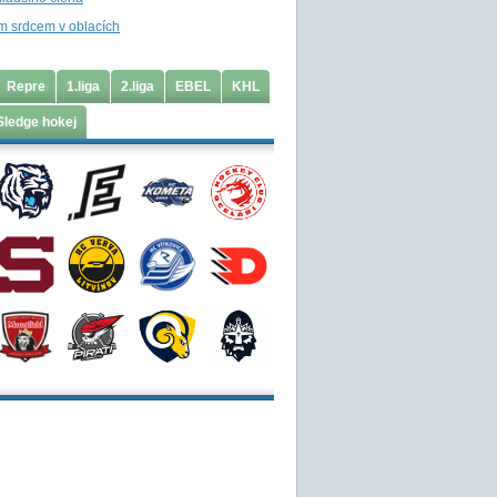
m srdcem v oblacích
Repre
1.liga
2.liga
EBEL
KHL
Sledge hokej