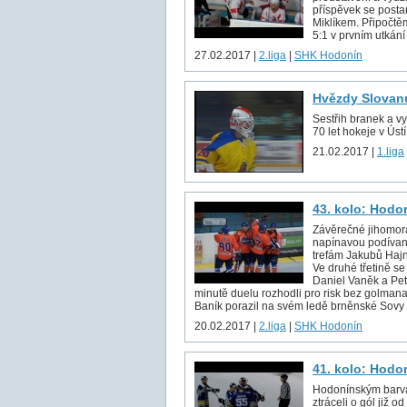
příspěvek se posta
Miklíkem. Připočt
5:1 v prvním utkán
27.02.2017 |
2.liga
|
SHK Hodonín
Hvězdy Slovanu
Sestřih branek a v
70 let hokeje v Ús
21.02.2017 |
1.liga
43. kolo: Hodo
Závěrečné jihomor
napínavou podívanou
trefám Jakubů Hajn
Ve druhé třetině se
Daniel Vaněk a Petr
minutě duelu rozhodli pro risk bez golmana, 
Baník porazil na svém ledě brněnské Sovy a 
20.02.2017 |
2.liga
|
SHK Hodonín
41. kolo: Hodo
Hodonínským barvám
ztráceli o gól již 