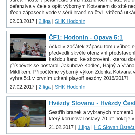
defenziva v čele s opět výborným Kotvanem do sítě nep
třech zápasech vede v sérii hrané na čtyři vítězná utkán
02.03.2017 |
2.liga
|
SHK Hodonín
ČF1: Hodonín - Opava 5:1
Ačkoliv začátek zápasu tomu vůbec ne
předvedli skvělé ofenzivní představení
každou šanci ke skórování, kterou dos
příspěvek se postarali Jakubové Kadlec, Hajný a Vrána
Miklíkem. Připočtěme výborný výkon Zdenka Kotvana 
vyhra 5:1 v prvním utkání playoff sezóny 2016/2017!
27.02.2017 |
2.liga
|
SHK Hodonín
Hvězdy Slovanu - Hvězdy Čes
Sestřih branek a vybraných momentů 
který korunoval oslavy 70 let hokeje 
21.02.2017 |
1.liga
|
HC Slovan Ústečtí