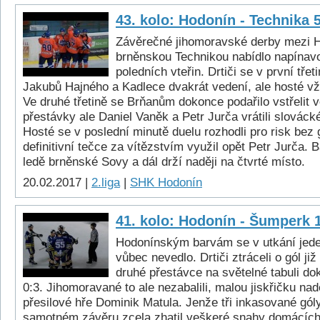
43. kolo: Hodonín - Technika 
Závěrečné jihomoravské derby mezi 
brněnskou Technikou nabídlo napínav
poledních vteřin. Drtiči se v první třet
Jakubů Hajného a Kadlece dvakrát vedení, ale hosté vž
Ve druhé třetině se Brňanům dokonce podařilo vstřelit v
přestávky ale Daniel Vaněk a Petr Jurča vrátili slovác
Hosté se v poslední minutě duelu rozhodli pro risk bez
definitivní tečce za vítězstvím využil opět Petr Jurča. 
ledě brněnské Sovy a dál drží naději na čtvrté místo.
20.02.2017 |
2.liga
|
SHK Hodonín
41. kolo: Hodonín - Šumperk 
Hodonínským barvám se v utkání jede
vůbec nevedlo. Drtiči ztráceli o gól j
druhé přestávce na světelné tabuli do
0:3. Jihomoravané to ale nezabalili, malou jiskřičku na
přesilové hře Dominik Matula. Jenže tři inkasované gól
samotném závěru zcela zhatil veškeré snahy domácích