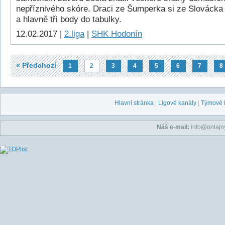
nepříznivého skóre. Draci ze Šumperka si ze Slovácka
a hlavně tři body do tabulky.
12.02.2017 |
2.liga
|
SHK Hodonín
« Předchozí
1
2
3
4
5
6
7
8
Hlavní stránka
|
Ligové kanály
|
Týmové 
Náš e-mail:
info@onlajny