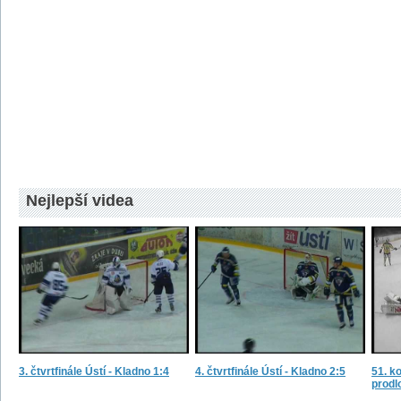
Nejlepší videa
3. čtvrtfinále Ústí - Kladno 1:4
4. čtvrtfinále Ústí - Kladno 2:5
51. ko
prodl