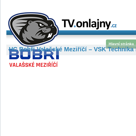
Hlavní stránka
HC Bobři Valašské Meziříčí – VSK Technika 