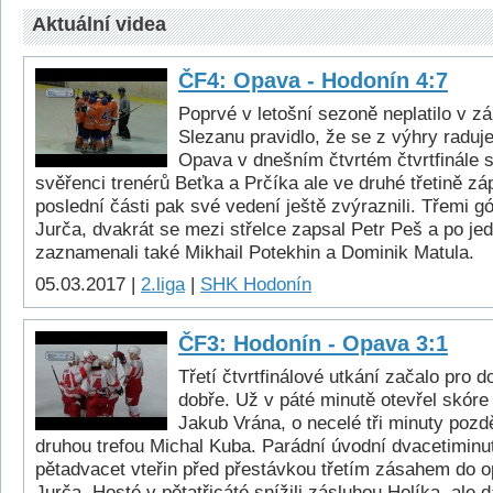
Aktuální videa
ČF4: Opava - Hodonín 4:7
Poprvé v letošní sezoně neplatilo v 
Slezanu pravidlo, že se z výhry radu
Opava v dnešním čtvrtém čtvrtfinále s
svěřenci trenérů Beťka a Prčíka ale ve druhé třetině záp
poslední části pak své vedení ještě zvýraznili. Třemi gó
Jurča, dvakrát se mezi střelce zapsal Petr Peš a po j
zaznamenali také Mikhail Potekhin a Dominik Matula.
05.03.2017 |
2.liga
|
SHK Hodonín
ČF3: Hodonín - Opava 3:1
Třetí čtvrtfinálové utkání začalo pro 
dobře. Už v páté minutě otevřel skóre
Jakub Vrána, o necelé tři minuty pozdě
druhou trefou Michal Kuba. Parádní úvodní dvacetiminu
pětadvacet vteřin před přestávkou třetím zásahem do o
Jurča. Hosté v pětatřicáté snížili zásluhou Holíka, ale