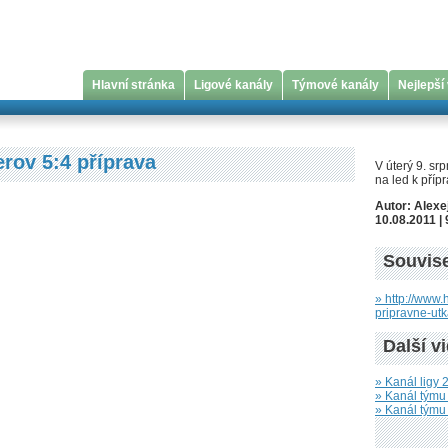
Hlavní stránka
Ligové kanály
Týmové kanály
Nejlepší
rov 5:4 příprava
V úterý 9. sr
na led k pří
Autor: Alexe
10.08.2011 | 
Souvise
» http://www.
pripravne-ut
Další v
» Kanál ligy 2
» Kanál tým
» Kanál týmu