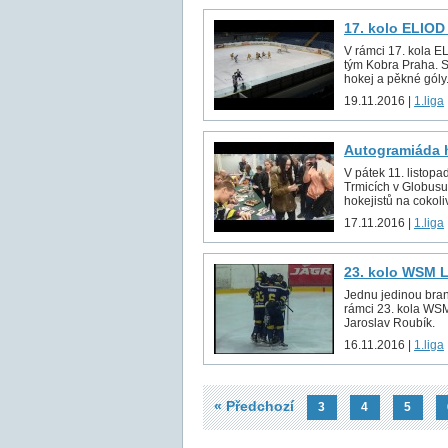
17. kolo ELIOD
V rámci 17. kola E
tým Kobra Praha. S
hokej a pěkné góly
19.11.2016 |
1.liga
Autogramiáda 
V pátek 11. listop
Trmicích v Globusu
hokejistů na cokoliv
17.11.2016 |
1.liga
23. kolo WSM L
Jednu jedinou bran
rámci 23. kola WSM
Jaroslav Roubík.
16.11.2016 |
1.liga
« Předchozí
3
4
5