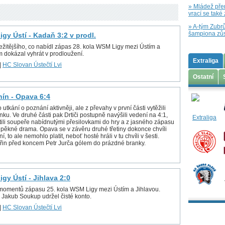
» Mládež přer
vrací se také
» A-tým Zubrů
šampiona zůs
gy Ústí - Kadaň 3:2 v prodl.
ležitějšího, co nabídl zápas 28. kola WSM Ligy mezi Ústím a
 dokázal vyhrát v prodloužení.
Extraliga
|
HC Slovan Ústečtí Lvi
Ostatní
nín - Opava 6:4
utkání o poznání aktivněji, ale z převahy v první části vytěžili
anku. Ve druhé části pak Drtiči postupně navýšili vedení na 4:1,
tili soupeře nabídnutými přesilovkami do hry a z jasného zápasu
 pěkné drama. Opava se v závěru druhé třetiny dokonce chvíli
, to ale nemohlo platit, neboť hosté hráli v tu chvíli v šesti.
eřin před koncem Petr Jurča gólem do prázdné branky.
gy Ústí - Jihlava 2:0
 momentů zápasu 25. kola WSM Ligy mezi Ústím a Jihlavou.
, Jakub Soukup udržel čisté konto.
|
HC Slovan Ústečtí Lvi