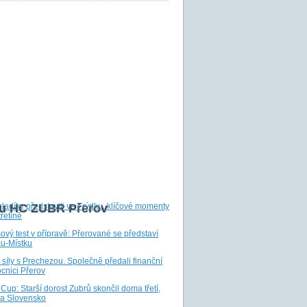
mladíky představili ve Frýdku, klíčové momenty
u HC ZUBR Přerov
třetině
ový test v přípravě: Přerované se představí
ku-Místku
li síly s Prechezou. Společně předali finanční
cnici Přerov
up: Starší dorost Zubrů skončil doma třetí,
na Slovensko