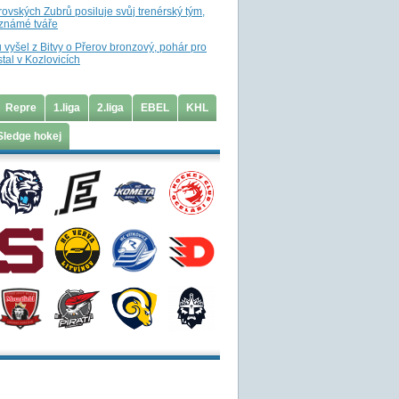
ovských Zubrů posiluje svůj trenérský tým,
 známé tváře
 vyšel z Bitvy o Přerov bronzový, pohár pro
tal v Kozlovicích
Repre
1.liga
2.liga
EBEL
KHL
Sledge hokej