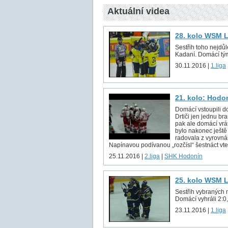
Aktuální videa
28. kolo WSM Li
Sestřih toho nejdů
Kadaní. Domácí tým
30.11.2016 |
1.liga
21. kolo: Hodo
Domácí vstoupili do 
Drtiči jen jednu br
pak ale domácí vrá
bylo nakonec ještě
radovala z vyrovnání
Napínavou podívanou „rozčísl“ šestnáct vt
25.11.2016 |
2.liga
|
SHK Hodonín
25. kolo WSM Li
Sestřih vybraných
Domácí vyhráli 2:0
23.11.2016 |
1.liga