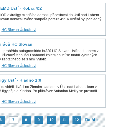
 EMD Ústí - Kobra 4:2
LIOD extraligy mladšího dorostu přicestoval do Ústí nad Labem
lovan dokázal svého soupeře porazit 4:2. K vidění byl pohledný
.
|
HC Slovan Ústečtí Lvi
hráčů HC Slovan
adu proběhla autogramiáda hráčů HC Slovan Ústí nad Labem v
. Příchozí fanoušci i náhodní kolemjdoucí se mohli vybraných
 zeptat nebo se s nimi vyfotit.
|
HC Slovan Ústečtí Lvi
igy Ústí - Kladno 1:0
ku viděli diváci na Zimním stadionu v Ústí nad Labem, kam v
 ligy přijelo Kladno. Po přihrávce Antonína Melky se prosadil
|
HC Slovan Ústečtí Lvi
Další »
6
7
8
9
10
11
12