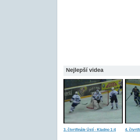
Nejlepší videa
3. čtvrtfinále Ústí - Kladno 1:4
4. čtvrtf