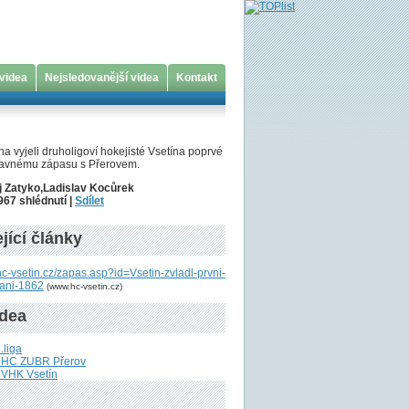
 videa
Nejsledovanější videa
Kontakt
pna vyjeli druholigoví hokejisté Vsetína poprvé
pravnému zápasu s Přerovem.
j Zatyko,Ladislav Kocůrek
967 shlédnutí |
Sdílet
jící články
hc-vsetin.cz/zapas.asp?id=Vsetin-zvladl-prvni-
kani-1862
(www.hc-vsetin.cz)
idea
.liga
u HC ZUBR Přerov
 VHK Vsetín