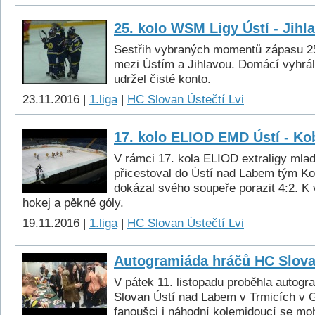
25. kolo WSM Ligy Ústí - Jihla
Sestřih vybraných momentů zápasu 2
mezi Ústím a Jihlavou. Domácí vyhrál
udržel čisté konto.
23.11.2016 |
1.liga
|
HC Slovan Ústečtí Lvi
17. kolo ELIOD EMD Ústí - Ko
V rámci 17. kola ELIOD extraligy mla
přicestoval do Ústí nad Labem tým Ko
dokázal svého soupeře porazit 4:2. K 
hokej a pěkné góly.
19.11.2016 |
1.liga
|
HC Slovan Ústečtí Lvi
Autogramiáda hráčů HC Slov
V pátek 11. listopadu proběhla autog
Slovan Ústí nad Labem v Trmicích v G
fanoušci i náhodní kolemjdoucí se mo