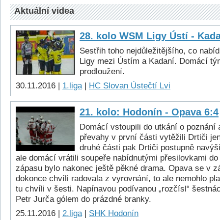
Aktuální videa
28. kolo WSM Ligy Ústí - Kada
Sestřih toho nejdůležitějšího, co nab
Ligy mezi Ústím a Kadaní. Domácí tý
prodloužení.
30.11.2016 |
1.liga
|
HC Slovan Ústečtí Lvi
21. kolo: Hodonín - Opava 6:4
Domácí vstoupili do utkání o poznání a
převahy v první části vytěžili Drtiči j
druhé části pak Drtiči postupně navýši
ale domácí vrátili soupeře nabídnutými přesilovkami do
zápasu bylo nakonec ještě pěkné drama. Opava se v zá
dokonce chvíli radovala z vyrovnání, to ale nemohlo plat
tu chvíli v šesti. Napínavou podívanou „rozčísl“ šestná
Petr Jurča gólem do prázdné branky.
25.11.2016 |
2.liga
|
SHK Hodonín