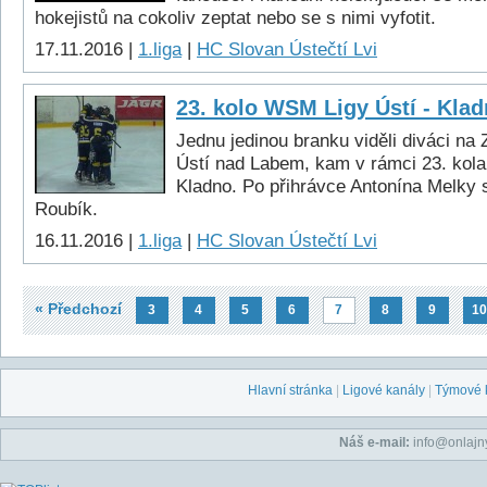
hokejistů na cokoliv zeptat nebo se s nimi vyfotit.
17.11.2016 |
1.liga
|
HC Slovan Ústečtí Lvi
23. kolo WSM Ligy Ústí - Klad
Jednu jedinou branku viděli diváci na
Ústí nad Labem, kam v rámci 23. kola
Kladno. Po přihrávce Antonína Melky s
Roubík.
16.11.2016 |
1.liga
|
HC Slovan Ústečtí Lvi
« Předchozí
3
4
5
6
7
8
9
10
Hlavní stránka
|
Ligové kanály
|
Týmové 
Náš e-mail:
info@onlajny