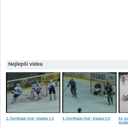
Nejlepší videa
3. čtvrtfinále Ústí - Kladno 1:4
4. čtvrtfinále Ústí - Kladno 2:5
51. ko
prodl