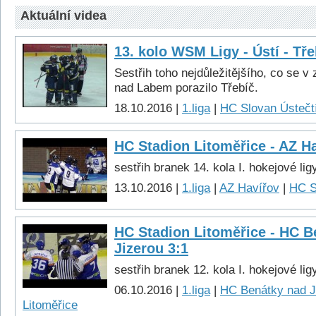
Aktuální videa
13. kolo WSM Ligy - Ústí - Tře
Sestřih toho nejdůležitějšího, co se v
nad Labem porazilo Třebíč.
18.10.2016 |
1.liga
|
HC Slovan Ústečtí
HC Stadion Litoměřice - AZ Ha
sestřih branek 14. kola I. hokejové lig
13.10.2016 |
1.liga
|
AZ Havířov
|
HC S
HC Stadion Litoměřice - HC B
Jizerou 3:1
sestřih branek 12. kola I. hokejové lig
06.10.2016 |
1.liga
|
HC Benátky nad J
Litoměřice