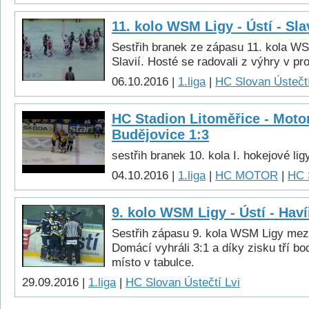
11. kolo WSM Ligy - Ústí - Sla
Sestřih branek ze zápasu 11. kola W
Slavií. Hosté se radovali z výhry v pr
06.10.2016 |
1.liga
|
HC Slovan Ústečtí
HC Stadion Litoměřice - Moto
Budějovice 1:3
sestřih branek 10. kola I. hokejové lig
04.10.2016 |
1.liga
|
HC MOTOR
|
HC 
9. kolo WSM Ligy - Ústí - Haví
Sestřih zápasu 9. kola WSM Ligy mez
Domácí vyhráli 3:1 a díky zisku tří bo
místo v tabulce.
29.09.2016 |
1.liga
|
HC Slovan Ústečtí Lvi