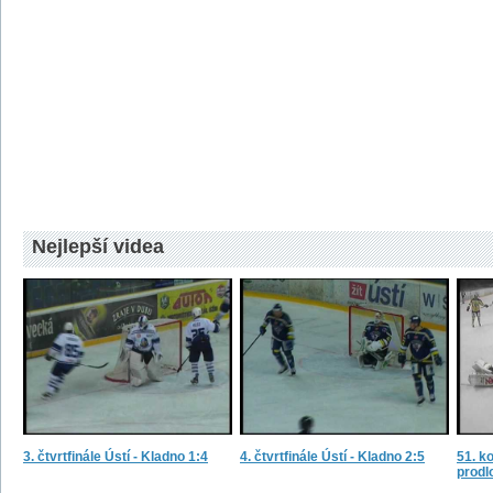
Nejlepší videa
3. čtvrtfinále Ústí - Kladno 1:4
4. čtvrtfinále Ústí - Kladno 2:5
51. ko
prodl