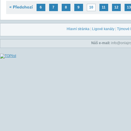
« Předchozí
6
7
8
9
10
11
12
13
Hlavní stránka
|
Ligové kanály
|
Týmové 
Náš e-mail:
info@onlajny