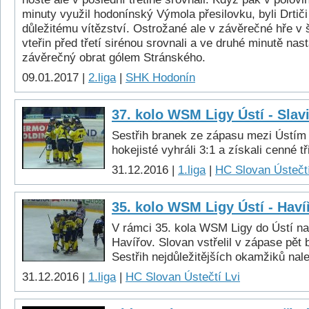
minuty využil hodonínský Výmola přesilovku, byli Drtiči
důležitému vítězství. Ostrožané ale v závěrečné hře v š
vteřin před třetí sirénou srovnali a ve druhé minutě nas
závěrečný obrat gólem Stránského.
09.01.2017 |
2.liga
|
SHK Hodonín
37. kolo WSM Ligy Ústí - Slavi
Sestřih branek ze zápasu mezi Ústím 
hokejisté vyhráli 3:1 a získali cenné t
31.12.2016 |
1.liga
|
HC Slovan Ústečtí
35. kolo WSM Ligy Ústí - Haví
V rámci 35. kola WSM Ligy do Ústí na
Havířov. Slovan vstřelil v zápase pět 
Sestřih nejdůležitějších okamžiků nal
31.12.2016 |
1.liga
|
HC Slovan Ústečtí Lvi