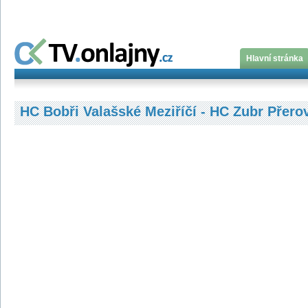
Hlavní stránka
HC Bobři Valašské Meziříčí - HC Zubr Přero