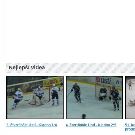
Nejlepší videa
3. čtvrtfinále Ústí - Kladno 1:4
4. čtvrtfinále Ústí - Kladno 2:5
51. ko
prodl