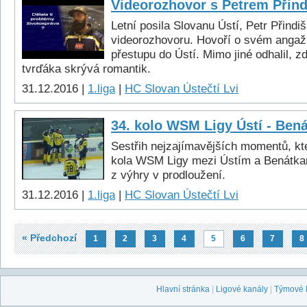
Videorozhovor s Petrem Přin
Letní posila Slovanu Ústí, Petr Přindi
videorozhovoru. Hovoří o svém angažm
přestupu do Ústí. Mimo jiné odhalil, 
tvrďáka skrývá romantik.
31.12.2016 |
1.liga
|
HC Slovan Ústečtí Lvi
34. kolo WSM Ligy Ústí - Bená
Sestřih nejzajímavějších momentů, kte
kola WSM Ligy mezi Ústím a Benátkam
z výhry v prodloužení.
31.12.2016 |
1.liga
|
HC Slovan Ústečtí Lvi
« Předchozí
1
2
3
4
5
6
7
8
Hlavní stránka
|
Ligové kanály
|
Týmové 