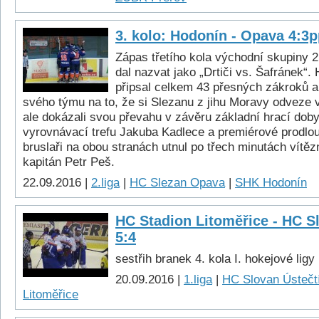
3. kolo: Hodonín - Opava 4:3
Zápas třetího kola východní skupiny 2
dal nazvat jako „Drtiči vs. Šafránek“. 
připsal celkem 43 přesných zákroků a
svého týmu na to, že si Slezanu z jihu Moravy odveze 
ale dokázali svou převahu v závěru základní hrací doby
vyrovnávací trefu Jakuba Kadlece a premiérové prodlo
bruslaři na obou stranách utnul po třech minutách vít
kapitán Petr Peš.
22.09.2016 |
2.liga
|
HC Slezan Opava
|
SHK Hodonín
HC Stadion Litoměřice - HC Sl
5:4
sestřih branek 4. kola I. hokejové ligy
20.09.2016 |
1.liga
|
HC Slovan Ústečtí
Litoměřice