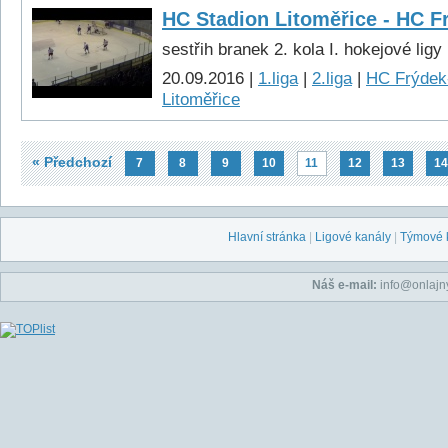
HC Stadion Litoměřice - HC F
sestřih branek 2. kola I. hokejové ligy
20.09.2016 |
1.liga
|
2.liga
|
HC Frýdek
Litoměřice
« Předchozí
7
8
9
10
11
12
13
14
Hlavní stránka
|
Ligové kanály
|
Týmové 
Náš e-mail:
info@onlajny