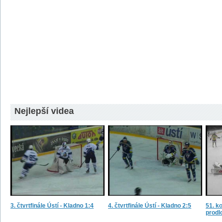
Nejlepší videa
3. čtvrtfinále Ústí - Kladno 1:4
4. čtvrtfinále Ústí - Kladno 2:5
51. ko
prodl