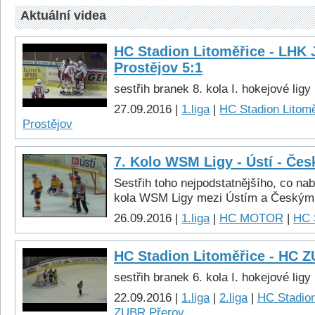
Aktuální videa
HC Stadion Litoměřice - LHK 
Prostějov 5:1
sestřih branek 8. kola I. hokejové ligy
27.09.2016 |
1.liga
|
HC Stadion Litomě
Prostějov
7. Kolo WSM Ligy - Ústí - Čes
Sestřih toho nejpodstatnějšího, co n
kola WSM Ligy mezi Ústím a Českými
26.09.2016 |
1.liga
|
HC MOTOR
|
HC 
HC Stadion Litoměřice - HC Z
sestřih branek 6. kola I. hokejové ligy
22.09.2016 |
1.liga
|
2.liga
|
HC Stadion
ZUBR Přerov