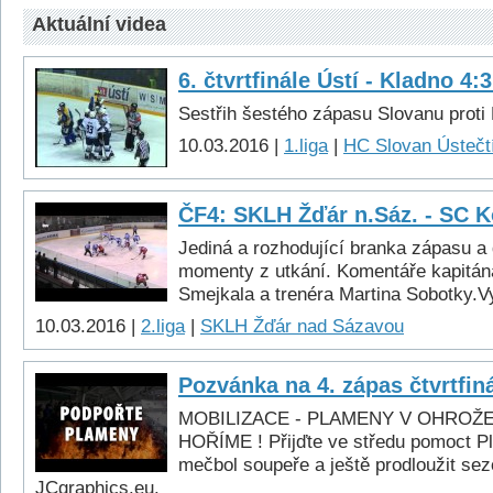
Aktuální videa
6. čtvrtfinále Ústí - Kladno 4:
Sestřih šestého zápasu Slovanu proti 
10.03.2016 |
1.liga
|
HC Slovan Ústečtí
ČF4: SKLH Žďár n.Sáz. - SC Ko
Jediná a rozhodující branka zápasu a 
momenty z utkání. Komentáře kapitá
Smejkala a trenéra Martina Sobotky.V
10.03.2016 |
2.liga
|
SKLH Žďár nad Sázavou
Pozvánka na 4. zápas čtvrtfin
MOBILIZACE - PLAMENY V OHROŽENÍ
HOŘÍME ! Přijďte ve středu pomoct P
mečbol soupeře a ještě prodloužit sez
JCgraphics.eu.