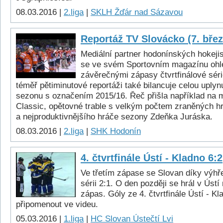
08.03.2016 |
2.liga
|
SKLH Žďár nad Sázavou
Reportáž TV Slovácko (7. bře
Mediální partner hodonínských hokeji
se ve svém Sportovním magazínu ohlé
závěrečnými zápasy čtvrtfinálové séri
téměř pětiminutové reportáži také bilancuje celou uply
sezonu s označením 2015/16. Řeč přišla například na 
Classic, opětovné trable s velkým počtem zraněných hr
a nejproduktivnějšího hráče sezony Zdeňka Juráska.
08.03.2016 |
2.liga
|
SHK Hodonín
4. čtvrtfinále Ústí - Kladno 6:2
Ve třetím zápase se Slovan díky výhře
sérii 2:1. O den později se hrál v Úst
zápas. Góly ze 4. čtvrtfinále Ústí - K
připomenout ve videu.
05.03.2016 |
1.liga
|
HC Slovan Ústečtí Lvi