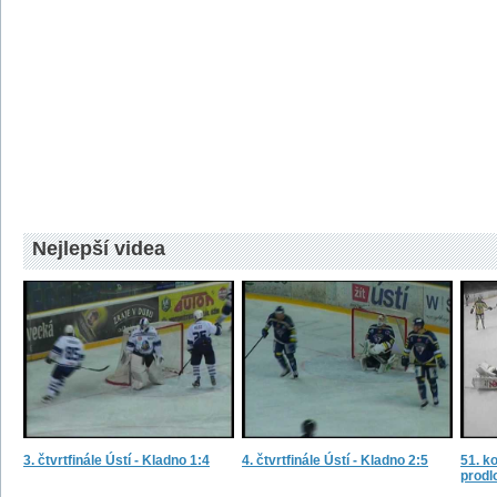
Nejlepší videa
3. čtvrtfinále Ústí - Kladno 1:4
4. čtvrtfinále Ústí - Kladno 2:5
51. ko
prodl