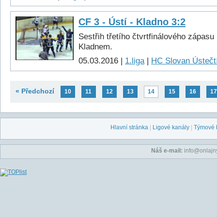
CF 3 - Ústí - Kladno 3:2
Sestřih třetího čtvrtfinálového zápas
Kladnem.
05.03.2016 |
1.liga
|
HC Slovan Ústečtí
« Předchozí
10
11
12
13
14
15
16
17
Hlavní stránka
|
Ligové kanály
|
Týmové 
Náš e-mail:
info@onlajny