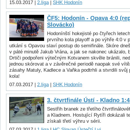
15.03.2017 |
2.liga
|
SHK Hodonín
ČF5: Hodonín - Opava 4:0 (re
Slovácko)
Hodonínští hokejisté po čtyřech letech 
prvního kola playoff a po výhře 4:0 v 
utkání s Opavou slaví postup do semifinále. Skóre dneš
v páté minutě Jakub Vrána, a jak se nakonec ukázalo, b
Drtiči podpořeni výtečným Kotvanem skvěle bránili, nedo
jednou skórovat a v závěrečné periodě naopak své vítěz
zásahy Matuly, Kadlece a Vaňka podtrhli a stvrdili svůj
kola!
07.03.2017 |
2.liga
|
SHK Hodonín
3. čtvrtfinále Ústí - Kladno 1:4
Sestřih branek ze třetího čtvrtfinálo
a Kladnem. Hostující Rytíři dokázali t
získali třetí výhru v sérii.
07.03.2017 |
1.liga
|
HC Slovan Ústečtí Lvi