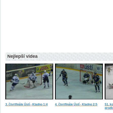
Nejlepší videa
3. čtvrtfinále Ústí - Kladno 1:4
4. čtvrtfinále Ústí - Kladno 2:5
51. ko
prodl