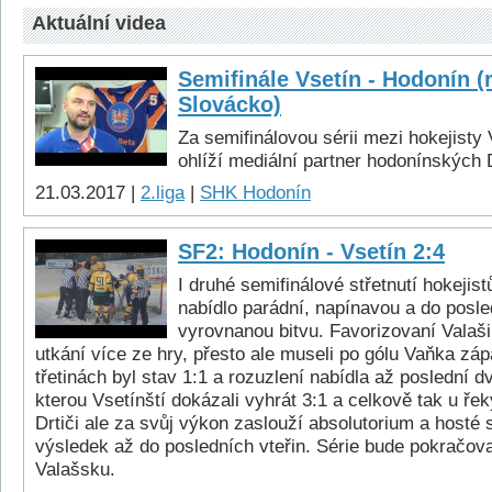
Aktuální videa
Semifinále Vsetín - Hodonín (
Slovácko)
Za semifinálovou sérii mezi hokejisty
ohlíží mediální partner hodonínských 
21.03.2017 |
2.liga
|
SHK Hodonín
SF2: Hodonín - Vsetín 2:4
I druhé semifinálové střetnutí hokejis
nabídlo parádní, napínavou a do posle
vyrovnanou bitvu. Favorizovaní Valaši
utkání více ze hry, přesto ale museli po gólu Vaňka zá
třetinách byl stav 1:1 a rozuzlení nabídla až poslední 
kterou Vsetínští dokázali vyhrát 3:1 a celkově tak u řek
Drtiči ale za svůj výkon zaslouží absolutorium a hosté 
výsledek až do posledních vteřin. Série bude pokračova
Valašsku.