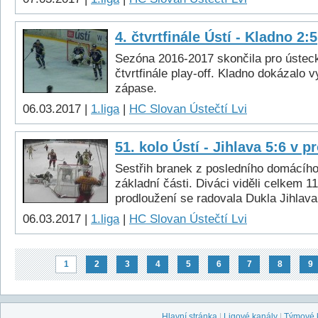
4. čtvrtfinále Ústí - Kladno 2:5
Sezóna 2016-2017 skončila pro ústeck
čtvrtfinále play-off. Kladno dokázalo v
zápase.
06.03.2017 |
1.liga
|
HC Slovan Ústečtí Lvi
51. kolo Ústí - Jihlava 5:6 v p
Sestřih branek z posledního domácíh
základní části. Diváci viděli celkem 11
prodloužení se radovala Dukla Jihlava
06.03.2017 |
1.liga
|
HC Slovan Ústečtí Lvi
1
2
3
4
5
6
7
8
9
Hlavní stránka
|
Ligové kanály
|
Týmové 