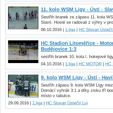
11. kolo WSM Ligy - Ústí - Sla
Sestřih branek ze zápasu 11. kola W
Slavií. Hosté se radovali z výhry v pr
06.10.2016 |
1.liga
|
HC Slovan Ústečtí
HC Stadion Litoměřice - Moto
Budějovice 1:3
sestřih branek 10. kola I. hokejové lig
04.10.2016 |
1.liga
|
HC MOTOR
|
HC 
9. kolo WSM Ligy - Ústí - Haví
Sestřih zápasu 9. kola WSM Ligy mez
Domácí vyhráli 3:1 a díky zisku tří bo
místo v tabulce.
29.09.2016 |
1.liga
|
HC Slovan Ústečtí Lvi