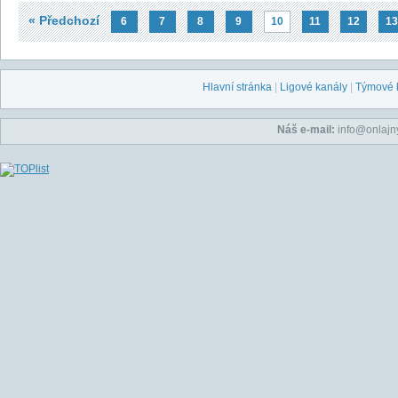
« Předchozí
6
7
8
9
10
11
12
13
Hlavní stránka
|
Ligové kanály
|
Týmové 
Náš e-mail:
info@onlajny