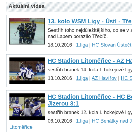
Aktuální videa
13. kolo WSM Ligy - Ústí - Tře
Sestřih toho nejdůležitějšího, co se v
nad Labem porazilo Třebíč.
18.10.2016 |
1.liga
|
HC Slovan Ústečtí
HC Stadion Litoměřice - AZ Ha
sestřih branek 14. kola I. hokejové lig
13.10.2016 |
1.liga
|
AZ Havířov
|
HC S
HC Stadion Litoměřice - HC B
Jizerou 3:1
sestřih branek 12. kola I. hokejové lig
06.10.2016 |
1.liga
|
HC Benátky nad J
Litoměřice