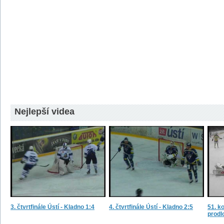
Nejlepší videa
3. čtvrtfinále Ústí - Kladno 1:4
4. čtvrtfinále Ústí - Kladno 2:5
51. ko
prodl