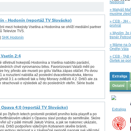
Nedorost
» Matyáš Maří
musíme zlepš
tín - Hodonín (reportáž TV Slovácko)
» CEB - JIH -
prohrál
rii mezi hokejisty Vsetína a Hodonína se ohlíží mediální partner
ů Televize TVS.
» Myslím, že 
trenér Petrov
|
SHK Hodonín
» Máme na čem
Ondřej Vála
 Vsetín 2:4
» CEB - TAB 4
čtvrtek se po
é střetnutí hokejistů Hodonína a Vsetína nabídlo parádní,
ledních chvil vyrovnanou bitvu. Favorizovaní Valaši měli po
 ze hry, přesto ale museli po gólu Vaňka zápas otáčet. Po dvou
1:1 a rozuzlení nabídla až poslední dvacetiminutovka, kterou
Extraliga
yhrát 3:1 a celkově tak u řeky Moravy zvítězili 4:2. Drtiči ale za
e strachovali o výsledek až do posledních vteřin. Série bude
Ostatní
 Opava 4:0 (reportáž TV Slovácko)
é po čtyřech letech prolomili prokletí prvního kola playoff a po
tvrtfinálovém utkání s Opavou slaví postup do semifinále. Skóre
vřel už v páté minutě Jakub Vrána, a jak se nakonec ukázalo,
zná. Drtiči podpořeni výtečným Kotvanem skvěle bránili,
ani jednou skórovat a v závěrečné periodě naopak své vítězství