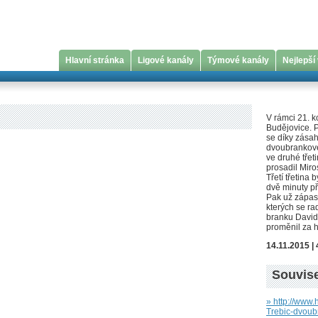
Hlavní stránka
Ligové kanály
Týmové kanály
Nejlepší
V rámci 21. k
Budějovice. P
se díky zása
dvoubrankové
ve druhé třet
prosadil Miro
Třetí třetina
dvě minuty př
Pak už zápas
kterých se ra
branku David
proměnil za h
14.11.2015 | 
Souvise
» http://www
Trebic-dvoub