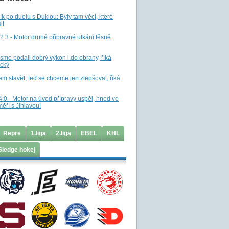
k po duelu s Duklou: Byly tam věci, které
it
 2:3 - Motor druhé přípravné utkání těsně
jsme podali dobrý výkon i do obrany, říká
ický
 stavět, teď se chceme jen zlepšovat, říká
:0 - Motor na úvod přípravy uspěl, hned ve
měří s Jihlavou!
Repre
1.liga
2.liga
EBEL
KHL
Sledge hokej