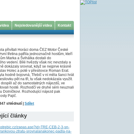
 videa
Nejsledovanější videa
Kontakt
ola přivítali Horáci doma ČEZ Motor České
rvní třetina patřila jednoznačně hostům, kteří
hům Marka a Švihálka dostali do
ho vedení. Bílé hvězdy však nic nevzdaly a
ině dokázaly srovnat, když se nejprve krásně
slav Holec a poté v přesilovce Roman Erat.
 byla hodně bojovná, Třebíč v ní měla šanci hrát
esilovku pět na tři, tu však nedokázala využít.
 dospěl až do samostatných nájezdů, ve
dovali hosté. Rozhodčí ve druhé sérii neuznali
u Dolníčkovi. Rozhodující nájezd pak
osty Pajič.
447 shlédnutí |
Sdílet
jící články
.hstrebic.cz/zapas.asp?id=TRE-CEB-2-3-sn-
rankovou-ztratu-srovnalanakonec-padla-na-