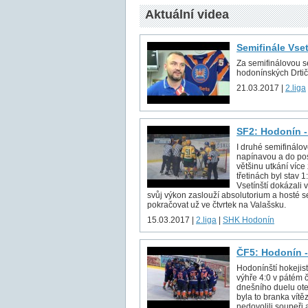
Aktuální videa
Semifinále Vse
Za semifinálovou sé
hodonínských Drtič
21.03.2017 |
2.liga
SF2: Hodonín -
I druhé semifinálov
napínavou a do pos
většinu utkání více
třetinách byl stav 
Vsetínští dokázali v
svůj výkon zaslouží absolutorium a hosté s
pokračovat už ve čtvrtek na Valašsku.
15.03.2017 |
2.liga
|
SHK Hodonín
ČF5: Hodonín -
Hodonínští hokejist
výhře 4:0 v pátém č
dnešního duelu ote
byla to branka vítě
nedovolili soupeři 