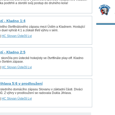
a podtrhli a stvrdili svůj postup do druhého kola!
stí - Kladno 1:4
řetího čtvrtfinálového zápasu mezi Ústím a Kladnem. Hostující
 duel vyhrát 4:1 a získali třetí výhru v sérii.
|
HC Slovan Ústečtí Lvi
stí - Kladno 2:5
ončila pro ústecké hokejisty ve čtvrtfinále play-off. Kladno
e čtvrtém zápase.
|
HC Slovan Ústečtí Lvi
 Jihlava 5:6 v prodloužení
osledního domácího zápasu Slovanu v základní části. Diváci
lů. Z výhry v prodloužení se radovala Dukla Jihlava.
|
HC Slovan Ústečtí Lvi