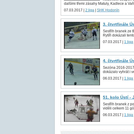
dalšími třemi zásahy Matuly, Kadlece a Vaňk
07.03.2017 |
2.liga
|
SHK Hodonín
3. čtvrtfinále Ú
Sestřih branek ze t
Rytíři dokázali tento
07.03.2017 |
1.liga
4. čtvrtfinále Ú
Sezóna 2016-2017 sk
dokázalo vyhrát i v
06.03.2017 |
1.liga
51. kolo Ústí -
Sestřih branek z p
viděli celkem 11 gó
06.03.2017 |
1.liga