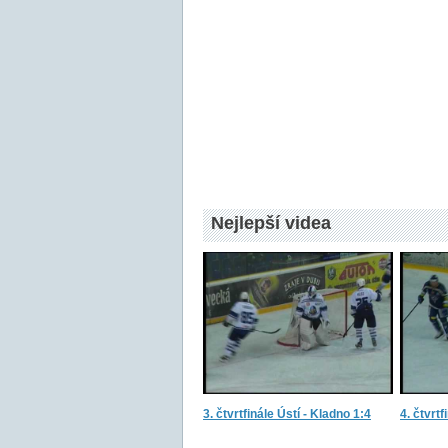
Nejlepší videa
3. čtvrtfinále Ústí - Kladno 1:4
4. čtvrtf