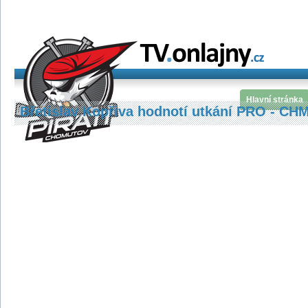
Hlavní stránka
Břetislav Kopřiva hodnotí utkání PRO - CH