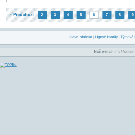
« Předchozí
2
3
4
5
6
7
8
9
Hlavní stránka
|
Ligové kanály
|
Týmové 
Náš e-mail:
info@onlajny