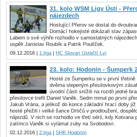
31. kolo WSM Ligy Ústí - Přer
nájezdech
Hostující Přerov se dostal do dvoubr
Domácí hokejisté dokázali stav zápas
Labem o své výhře rozhodlo v samostatných nájezdech
uspěli Jaroslav Roubík a Patrik Poulíček.
09.12.2016 |
1.liga
|
HC Slovan Ústečtí Lvi
23. kolo: Hodonín - Šumperk 
Hosté ze Šumperku se v první třetině 
dvěma slepeným přesilovkovým zásah
úvodní části snížili na rozdíl jedné br
přesilovce trefil Daniel Vaněk. Sedm minut po první pře
Jakub Vrána, a jelikož do konce základní hrací doby již
hosté přežili i velké šance Drtičů v prodloužení, dospěl
nájezdů. V nich se rozhodlo ve třetí sérii, kdy Kotvana 
zatímco Vaněk si vylámal zuby na Svobodovi.
02.12.2016 |
2.liga
|
SHK Hodonín