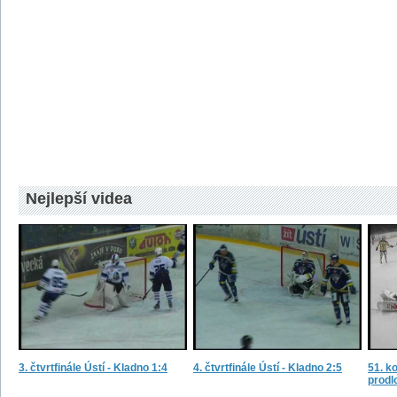
Nejlepší videa
3. čtvrtfinále Ústí - Kladno 1:4
4. čtvrtfinále Ústí - Kladno 2:5
51. ko
prodl