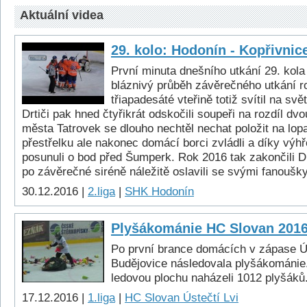
Aktuální videa
29. kolo: Hodonín - Kopřivnic
První minuta dnešního utkání 29. kol
bláznivý průběh závěrečného utkání r
třiapadesáté vteřině totiž svítil na svět
Drtiči pak hned čtyřikrát odskočili soupeři na rozdíl dv
města Tatrovek se dlouho nechtěl nechat položit na lop
přestřelku ale nakonec domácí borci zvládli a díky výhře
posunuli o bod před Šumperk. Rok 2016 tak zakončili Dr
po závěrečné siréně náležitě oslavili se svými fanoušky
30.12.2016 |
2.liga
|
SHK Hodonín
Plyšákománie HC Slovan 201
Po první brance domácích v zápase Ú
Budějovice následovala plyšákománie
ledovou plochu naházeli 1012 plyšáků
17.12.2016 |
1.liga
|
HC Slovan Ústečtí Lvi