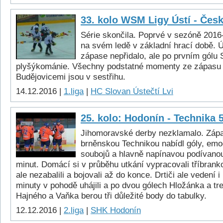
33. kolo WSM Ligy Ústí - Čes
Série skončila. Poprvé v sezóně 2016
na svém ledě v základní hrací době. Ú
zápase nepřidalo, ale po prvním gólu
plyšýkománie. Všechny podstatné momenty ze zápasu
Budějovicemi jsou v sestřihu.
14.12.2016 |
1.liga
|
HC Slovan Ústečtí Lvi
25. kolo: Hodonín - Technika 
Jihomoravské derby nezklamalo. Záp
brněnskou Technikou nabídl góly, em
soubojů a hlavně napínavou podívano
minut. Domácí si v průběhu utkání vypracovali tříbrank
ale nezabalili a bojovali až do konce. Drtiči ale vedení 
minuty v pohodě uhájili a po dvou gólech Hložánka a tr
Hajného a Vaňka berou tři důležité body do tabulky.
12.12.2016 |
2.liga
|
SHK Hodonín