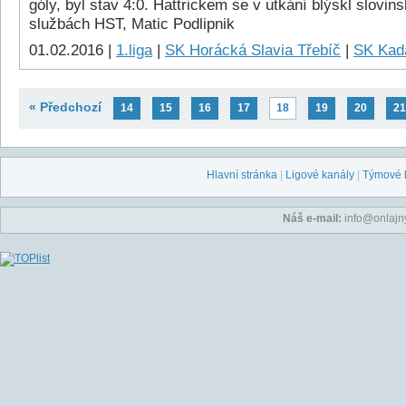
góly, byl stav 4:0. Hattrickem se v utkání blýskl slovin
službách HST, Matic Podlipnik
01.02.2016 |
1.liga
|
SK Horácká Slavia Třebíč
|
SK Kad
« Předchozí
14
15
16
17
18
19
20
21
Hlavní stránka
|
Ligové kanály
|
Týmové 
Náš e-mail:
info@onlajny