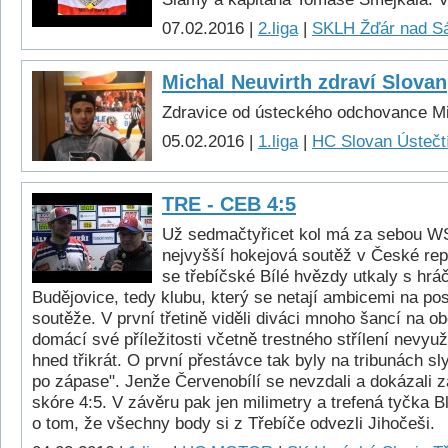
07.02.2016 |
2.liga
|
SKLH Žďár nad S
Michal Neuvirth zdraví Slovan
Zdravice od ústeckého odchovance Mi
05.02.2016 |
1.liga
|
HC Slovan Ústečtí
TRE - CEB 4:5
Už sedmačtyřicet kol má za sebou W
nejvyšší hokejová soutěž v České repu
se třebíčské Bílé hvězdy utkaly s hr
Budějovice, tedy klubu, který se netají ambicemi na po
soutěže. V první třetině viděli diváci mnoho šancí na o
domácí své příležitosti včetně trestného střílení nevyužil
hned třikrát. O první přestávce tak byly na tribunách sly
po zápase". Jenže Červenobílí se nevzdali a dokázali 
skóre 4:5. V závěru pak jen milimetry a trefená tyčka 
o tom, že všechny body si z Třebíče odvezli Jihočeši.