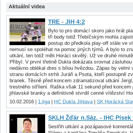
Aktuální videa
TRE - JIH 4:2
Bylo to pro domácí skoro jako hrát pl
tři body totiž Třebíčským mohla zajisti
postup do předkola play-off stále ve v
nemusí se spoléhat na pomoc jiných týmů. A bylo to zná
utkání, ten totiž měli Horáci skvělý. Už ve druhé minutě
Přibyl. V první třetině Dukla dokázala srovnat zásluhou 
nedávno oblékal dres s bílou hvězdou. Zápas by velmi v
stranu domácích strhli Juráň a Psota, kteří postupně zvý
branek. Těsně před koncem zdramatizoval utkání Jergl, 
trestného střílení. Raška však 11 sekund před koncem 
jihlavské branky a definitivně stvrdil cenné vítězství H
10.02.2016 |
1.liga
|
HC Dukla Jihlava
|
SK Horácká Slav
SKLH Žďár n.Sáz. - IHC Písek 
Sestřih utkání a pozápasové komentář
Slámy a kapitána Tomáše Smejkala. V