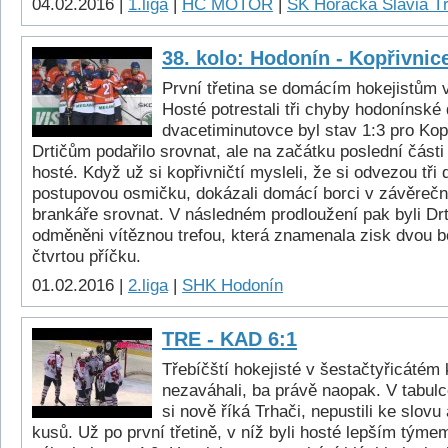
04.02.2016 |
1.liga
|
HC MOTOR
|
SK Horácká Slavia T
38. kolo: Hodonín - Kopřivnic
První třetina se domácím hokejistům 
Hosté potrestali tři chyby hodonínské
dvacetiminutovce byl stav 1:3 pro Kop
Drtičům podařilo srovnat, ale na začátku poslední části 
hosté. Když už si kopřivničtí mysleli, že si odvezou tři 
postupovou osmičku, dokázali domácí borci v závěreč
brankáře srovnat. V následném prodloužení pak byli Drti
odměněni vítěznou trefou, která znamenala zisk dvou b
čtvrtou příčku.
01.02.2016 |
2.liga
|
SHK Hodonín
TRE - KAD 6:1
Třebíčští hokejisté v šestačtyřicátém
nezaváhali, ba právě naopak. V tabul
si nově říká Trhači, nepustili ke slovu a
kusů. Už po první třetině, v níž byli hosté lepším týme