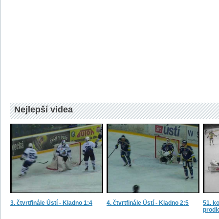
Nejlepší videa
3. čtvrtfinále Ústí - Kladno 1:4
4. čtvrtfinále Ústí - Kladno 2:5
51. ko
prodl