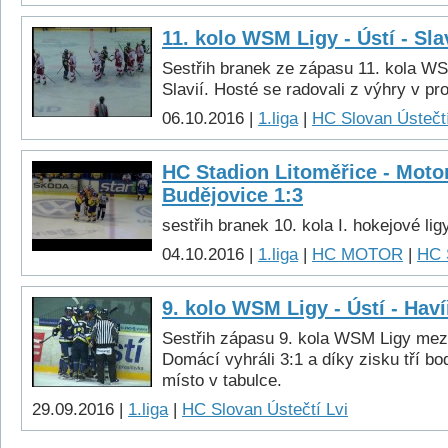
11. kolo WSM Ligy - Ústí - Sla
Sestřih branek ze zápasu 11. kola W
Slavií. Hosté se radovali z výhry v pr
06.10.2016 |
1.liga
|
HC Slovan Ústečtí
HC Stadion Litoměřice - Moto
Budějovice 1:3
sestřih branek 10. kola I. hokejové lig
04.10.2016 |
1.liga
|
HC MOTOR
|
HC 
9. kolo WSM Ligy - Ústí - Haví
Sestřih zápasu 9. kola WSM Ligy mez
Domácí vyhráli 3:1 a díky zisku tří bo
místo v tabulce.
29.09.2016 |
1.liga
|
HC Slovan Ústečtí Lvi