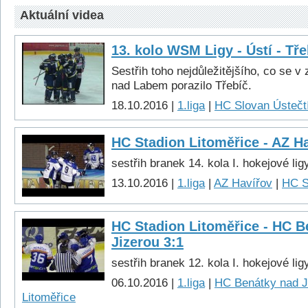
Aktuální videa
13. kolo WSM Ligy - Ústí - Tře
Sestřih toho nejdůležitějšího, co se v
nad Labem porazilo Třebíč.
18.10.2016 |
1.liga
|
HC Slovan Ústečtí
HC Stadion Litoměřice - AZ Ha
sestřih branek 14. kola I. hokejové lig
13.10.2016 |
1.liga
|
AZ Havířov
|
HC S
HC Stadion Litoměřice - HC B
Jizerou 3:1
sestřih branek 12. kola I. hokejové lig
06.10.2016 |
1.liga
|
HC Benátky nad J
Litoměřice