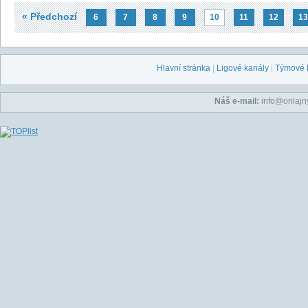
« Předchozí
6
7
8
9
10
11
12
13
Hlavní stránka
|
Ligové kanály
|
Týmové 
Náš e-mail:
info@onlajny