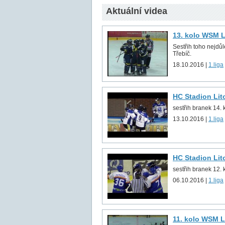
Aktuální videa
13. kolo WSM Li
Sestřih toho nejdůl
Třebíč.
18.10.2016 |
1.liga
HC Stadion Lit
sestřih branek 14. k
13.10.2016 |
1.liga
HC Stadion Lit
sestřih branek 12. k
06.10.2016 |
1.liga
11. kolo WSM Li