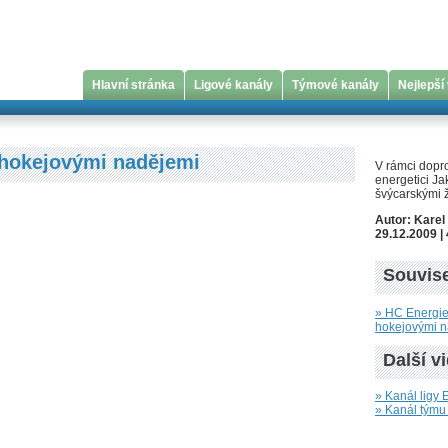
Hlavní stránka
Ligové kanály
Týmové kanály
Nejlepší
s hokejovými nadějemi
V rámci dopr
energetici Ja
švýcarskými 
Autor: Karel
29.12.2009 | 
Souvise
» HC Energie 
hokejovými 
Další v
» Kanál ligy 
» Kanál týmu