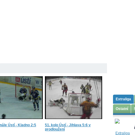
Extraliga
Ostatní
inále Ústí - Kladno 2:5
51. kolo Ústí - Jihlava 5:6 v
prodloužení