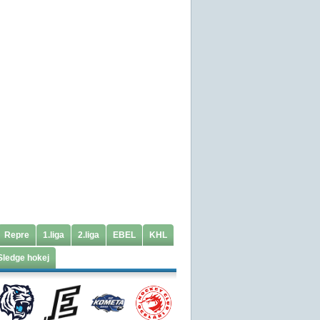
Repre
1.liga
2.liga
EBEL
KHL
Sledge hokej