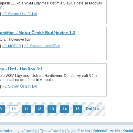
zápasu 11. kola WSM Ligy mezi Ústím a Slavií. Hosté se radovali
ní.
|
HC Slovan Ústečtí Lvi
oměřice - Motor České Budějovice 1:3
ola I. hokejové ligy
|
HC MOTOR
|
HC Stadion Litoměřice
y - Ústí - Havířov 3:1
kola WSM Ligy mezi Ústím a Havířovem. Domácí vyhráli 3:1 a
se dostali na druhé místo v tabulce.
|
HC Slovan Ústečtí Lvi
Další »
9
10
11
12
13
14
15
 stránka
|
Ligové kanály
|
Týmové kanály
|
Nejlepší videa
|
Kalendář
|
Archiv
|
Konta