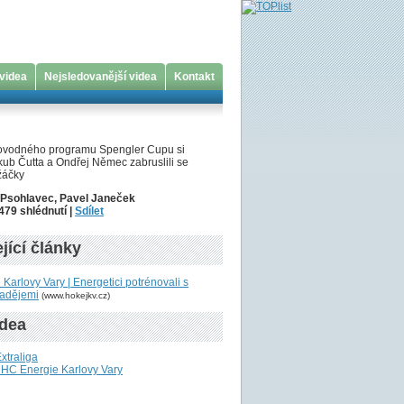
 videa
Nejsledovanější videa
Kontakt
ovodného programu Spengler Cupu si
kub Čutta a Ondřej Němec zabruslili se
žáčky
 Psohlavec, Pavel Janeček
479 shlédnutí |
Sdílet
jící články
Karlovy Vary | Energetici potrénovali s
nadějemi
(www.hokejkv.cz)
idea
Extraliga
 HC Energie Karlovy Vary