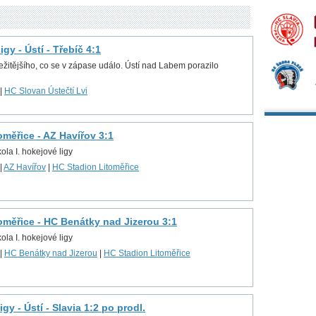
gy - Ústí - Třebíč 4:1
ežitějšího, co se v zápase událo. Ústí nad Labem porazilo
|
HC Slovan Ústečtí Lvi
oměřice - AZ Havířov 3:1
ola I. hokejové ligy
|
AZ Havířov
|
HC Stadion Litoměřice
oměřice - HC Benátky nad Jizerou 3:1
ola I. hokejové ligy
|
HC Benátky nad Jizerou
|
HC Stadion Litoměřice
gy - Ústí - Slavia 1:2 po prodl.