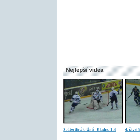
Nejlepší videa
3. čtvrtfinále Ústí - Kladno 1:4
4. čtvrtf