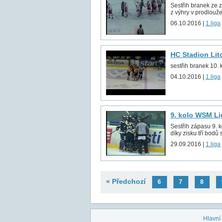
Sestřih branek ze 
z výhry v prodlouže
06.10.2016 |
1.liga
HC Stadion Lit
sestřih branek 10. k
04.10.2016 |
1.liga
9. kolo WSM Lig
Sestřih zápasu 9. 
díky zisku tří bodů 
29.09.2016 |
1.liga
« Předchozí
6
7
8
Hlavní