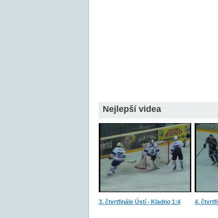
Nejlepší videa
3. čtvrtfinále Ústí - Kladno 1:4
4. čtvrtf