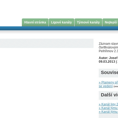
Hlavní stránka
Ligové kanály
Týmové kanály
Nejlepší
Záznam slavn
čtvrtfinálov
Pelhřimov 2.
Autor: Josef
09.03.2013 |
Souvise
» Plameny pře
se vedení
(ww
Další v
» Kanál ligy 2
» Kanál tým
» Kanál týmu