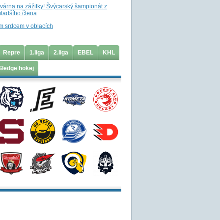
ovárna na zážitky! Švýcarský šampionát z
ladšího člena
m srdcem v oblacích
Repre
1.liga
2.liga
EBEL
KHL
Sledge hokej