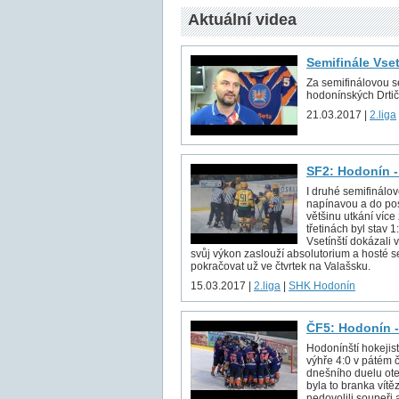
Aktuální videa
Semifinále Vse
Za semifinálovou sé
hodonínských Drtič
21.03.2017 |
2.liga
SF2: Hodonín -
I druhé semifinálov
napínavou a do pos
většinu utkání více
třetinách byl stav 
Vsetínští dokázali v
svůj výkon zaslouží absolutorium a hosté s
pokračovat už ve čtvrtek na Valašsku.
15.03.2017 |
2.liga
|
SHK Hodonín
ČF5: Hodonín -
Hodonínští hokejist
výhře 4:0 v pátém č
dnešního duelu ote
byla to branka vítě
nedovolili soupeři 