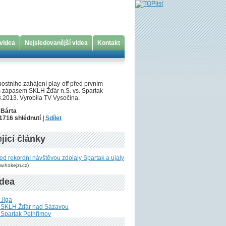
 videa
Nejsledovanější videa
Kontakt
ostního zahájení play-off před prvním
ým zápasem SKLH Žďár n.S. vs. Spartak
3.2013. Vyrobila TV Vysočina.
 Bárta
 1716 shlédnutí |
Sdílet
jící články
d rekordní návštěvou zdolaly Spartak a ujaly
w.hokejzr.cz)
idea
.liga
u SKLH Žďár nad Sázavou
 Spartak Pelhřimov