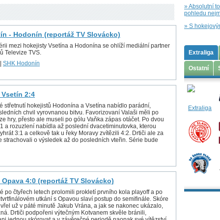
» Absolutní t
pohledu nejm
» S hokejový
tín - Hodonín (reportáž TV Slovácko)
rii mezi hokejisty Vsetína a Hodonína se ohlíží mediální partner
ů Televize TVS.
Extraliga
|
SHK Hodonín
Ostatní
 Vsetín 2:4
é střetnutí hokejistů Hodonína a Vsetína nabídlo parádní,
ledních chvil vyrovnanou bitvu. Favorizovaní Valaši měli po
 ze hry, přesto ale museli po gólu Vaňka zápas otáčet. Po dvou
1:1 a rozuzlení nabídla až poslední dvacetiminutovka, kterou
yhrát 3:1 a celkově tak u řeky Moravy zvítězili 4:2. Drtiči ale za
e strachovali o výsledek až do posledních vteřin. Série bude
 Opava 4:0 (reportáž TV Slovácko)
é po čtyřech letech prolomili prokletí prvního kola playoff a po
tvrtfinálovém utkání s Opavou slaví postup do semifinále. Skóre
vřel už v páté minutě Jakub Vrána, a jak se nakonec ukázalo,
zná. Drtiči podpořeni výtečným Kotvanem skvěle bránili,
ani jednou skórovat a v závěrečné periodě naopak své vítězství