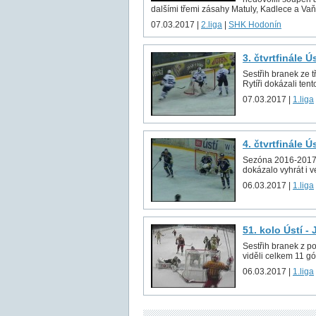
dalšími třemi zásahy Matuly, Kadlece a Vaňk
07.03.2017 |
2.liga
|
SHK Hodonín
3. čtvrtfinále Ú
Sestřih branek ze t
Rytíři dokázali tento
07.03.2017 |
1.liga
4. čtvrtfinále Ú
Sezóna 2016-2017 sk
dokázalo vyhrát i v
06.03.2017 |
1.liga
51. kolo Ústí -
Sestřih branek z p
viděli celkem 11 gó
06.03.2017 |
1.liga