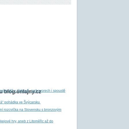
ovém MS v Ostravě, rozhovorech i spoustě
 blog.onlajny.cz
ká“ pohádka ve Švýcarsku
tní rozcvička na Slovensku s bronzovým
ejové hry, aneb z Litoměřic až do