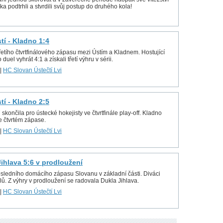
a podtrhli a stvrdili svůj postup do druhého kola!
stí - Kladno 1:4
řetího čtvrtfinálového zápasu mezi Ústím a Kladnem. Hostující
 duel vyhrát 4:1 a získali třetí výhru v sérii.
|
HC Slovan Ústečtí Lvi
stí - Kladno 2:5
ončila pro ústecké hokejisty ve čtvrtfinále play-off. Kladno
e čtvrtém zápase.
|
HC Slovan Ústečtí Lvi
 Jihlava 5:6 v prodloužení
osledního domácího zápasu Slovanu v základní části. Diváci
lů. Z výhry v prodloužení se radovala Dukla Jihlava.
|
HC Slovan Ústečtí Lvi