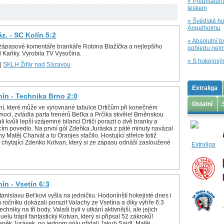
» Předmaturi
leskem
» Švédské hok
Ängelholmu
z. - SC Kolín 5:2
» Absolutní t
ozápasové komentáře brankáře Robina Blažíčka a nejlepšího
pohledu nejm
l Kaňky. Vyrobila TV Vysočina.
» S hokejový
|
SKLH Žďár nad Sázavou
Extraliga
nín - Technika Brno 2:0
Ostatní
ání, které může ve vyrovnané tabulce Drtičům při konečném
oci, zvládla parta trenérů Beťka a Prčíka skvěle! Brněnskou
i kvůli lepší vzájemné bilanci Drtiči porazit o dvě branky a
ím povedlo. Na první gól Zdeňka Juráska z páté minuty navázal
y Matěj Charvát a to Oranjes stačilo. Hostující střelce totiž
ě chytající Zdenko Kotvan, který si ze zápasu odnáší zasloužené
ín - Vsetín 6:3
anislavu Beťkovi vyšla na jedničku. Hodonínští hokejisté dnes i
m ročníku dokázali porazit Valachy ze Vsetína a díky výhře 6:3
echniky na tři body. Valaši byli v utkání aktivnější, ale jejich
uelu trápil fantastický Kotvan, který si připsal 52 zákroků!
deněk Jurásek, po jednom gólu přidali Jakub Sajdl, Matěj