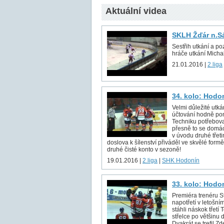
Aktuální videa
SKLH Žďár n.Sá
Sestřih utkání a p
hráče utkání Micha
21.01.2016 |
2.liga
34. kolo: Hodo
Velmi důležité utk
účtování hodně pom
Techniku potřeboval
přesně to se domác
v úvodu druhé třetin
doslova k šílenství přiváděl ve skvělé form
druhé čisté konto v sezoně!
19.01.2016 |
2.liga
|
SHK Hodonín
33. kolo: Hodon
Premiéra trenéru St
napotřetí v letošní
stáhli náskok třetí T
střelce po většinu d
Dvakrát se trefil Z