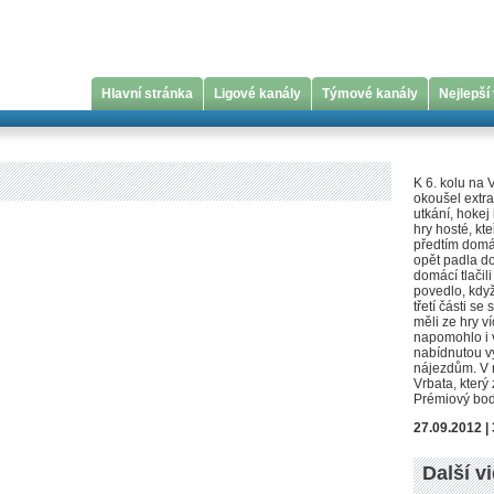
Hlavní stránka
Ligové kanály
Týmové kanály
Nejlepší
K 6. kolu na 
okoušel extra
utkání, hokej 
hry hosté, kte
předtím domác
opět padla d
domácí tlačil
povedlo, když
třetí části s
měli ze hry 
napomohlo i 
nabídnutou vý
nájezdům. V 
Vrbata, který
Prémiový bod 
27.09.2012 | 
Další v