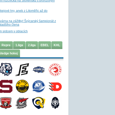
tní rozcvička na Slovensku s bronzovým
ejové hry, aneb z Litoměřic až do
ovárna na zážitky! Švýcarský šampionát z
ladšího člena
m srdcem v oblacích
Repre
1.liga
2.liga
EBEL
KHL
Sledge hokej