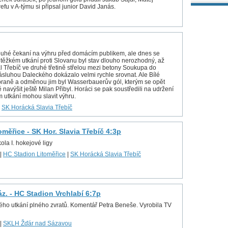
fu v A-týmu si připsal junior David Janás.
ouhé čekaní na výhru před domácím publikem, ale dnes se
V těžkém utkání proti Slovanu byl stav dlouho nerozhodný, až
l Třebíč ve druhé třetině střelou mezi betony Soukupa do
zásluhou Daleckého dokázalo velmi rychle srovnat. Ale Bílé
braně a odměnou jim byl Wasserbauerův gól, kterým se opět
ě navýšit ještě Milan Přibyl. Horáci se pak soustředili na udržení
 utkání mohou slavit výhru.
|
SK Horácká Slavia Třebíč
měřice - SK Hor. Slavia Třebíč 4:3p
ola I. hokejové ligy
|
HC Stadion Litoměřice
|
SK Horácká Slavia Třebíč
z. - HC Stadion Vrchlabí 6:7p
ného utkání plného zvratů. Komentář Petra Beneše. Vyrobila TV
|
SKLH Žďár nad Sázavou