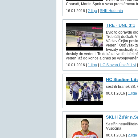
Charvát, Martin Špok a svou premiérovou tre
16.01.2016 |
2.liga
|
SHK Hodonín
TRE - UNL 3:1
Bylo to opravdu dl
Třebíčští dočkali. 
Václav Čejka posla
vedení. Ústí však 
hvězdy nesložily z
dostaly do vedení. To dokázal ve třetí třetin
vedení až do konce a dnes po vybojovaném
10.01.2016 |
1.liga
|
HC Slovan Ústečtí Lvi
HC Stadion Lito
sestřih branek 38. k
06.01.2016 |
1.liga
SKLH Žďár n.Sá
Sestřih neuvěřitel
Vysočina.
06.01.2016 |
2.liga