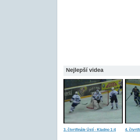
Nejlepší videa
3. čtvrtfinále Ústí - Kladno 1:4
4. čtvrtf