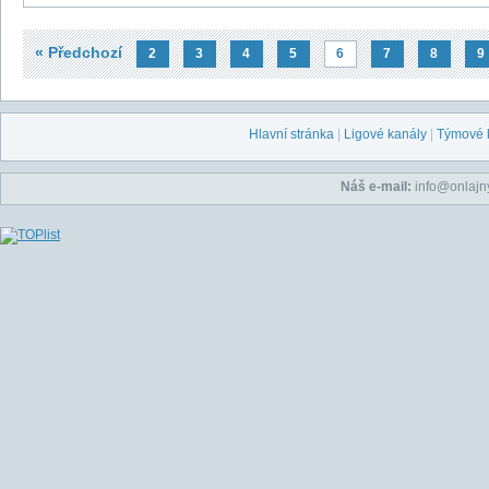
« Předchozí
2
3
4
5
6
7
8
9
Hlavní stránka
|
Ligové kanály
|
Týmové 
Náš e-mail:
info@onlajny