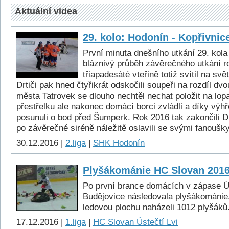
Aktuální videa
29. kolo: Hodonín - Kopřivnic
První minuta dnešního utkání 29. kol
bláznivý průběh závěrečného utkání r
třiapadesáté vteřině totiž svítil na svět
Drtiči pak hned čtyřikrát odskočili soupeři na rozdíl dv
města Tatrovek se dlouho nechtěl nechat položit na lop
přestřelku ale nakonec domácí borci zvládli a díky výhře
posunuli o bod před Šumperk. Rok 2016 tak zakončili Dr
po závěrečné siréně náležitě oslavili se svými fanoušky
30.12.2016 |
2.liga
|
SHK Hodonín
Plyšákománie HC Slovan 201
Po první brance domácích v zápase Ú
Budějovice následovala plyšákománie
ledovou plochu naházeli 1012 plyšáků
17.12.2016 |
1.liga
|
HC Slovan Ústečtí Lvi