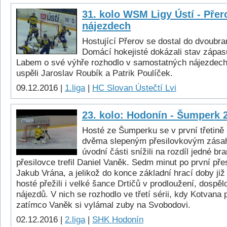
31. kolo WSM Ligy Ústí - Přer
nájezdech
Hostující Přerov se dostal do dvoubr
Domácí hokejisté dokázali stav zápas
Labem o své výhře rozhodlo v samostatných nájezdech
uspěli Jaroslav Roubík a Patrik Poulíček.
09.12.2016 |
1.liga
|
HC Slovan Ústečtí Lvi
23. kolo: Hodonín - Šumperk 
Hosté ze Šumperku se v první třetině 
dvěma slepeným přesilovkovým zásah
úvodní části snížili na rozdíl jedné br
přesilovce trefil Daniel Vaněk. Sedm minut po první pře
Jakub Vrána, a jelikož do konce základní hrací doby již
hosté přežili i velké šance Drtičů v prodloužení, dospěl
nájezdů. V nich se rozhodlo ve třetí sérii, kdy Kotvana 
zatímco Vaněk si vylámal zuby na Svobodovi.
02.12.2016 |
2.liga
|
SHK Hodonín