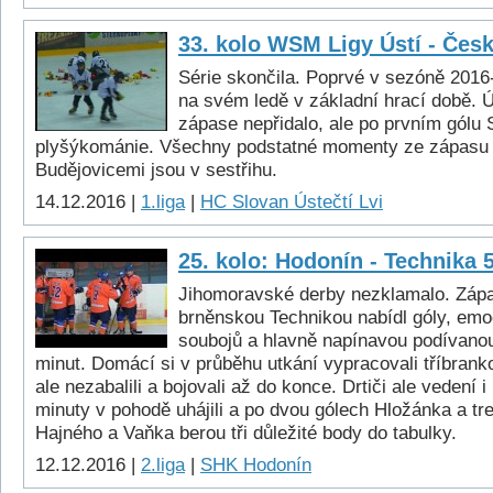
33. kolo WSM Ligy Ústí - Čes
Série skončila. Poprvé v sezóně 2016
na svém ledě v základní hrací době. Ú
zápase nepřidalo, ale po prvním gólu
plyšýkománie. Všechny podstatné momenty ze zápasu
Budějovicemi jsou v sestřihu.
14.12.2016 |
1.liga
|
HC Slovan Ústečtí Lvi
25. kolo: Hodonín - Technika 
Jihomoravské derby nezklamalo. Záp
brněnskou Technikou nabídl góly, em
soubojů a hlavně napínavou podívano
minut. Domácí si v průběhu utkání vypracovali tříbrank
ale nezabalili a bojovali až do konce. Drtiči ale vedení 
minuty v pohodě uhájili a po dvou gólech Hložánka a tr
Hajného a Vaňka berou tři důležité body do tabulky.
12.12.2016 |
2.liga
|
SHK Hodonín