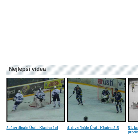
Nejlepší videa
3. čtvrtfinále Ústí - Kladno 1:4
4. čtvrtfinále Ústí - Kladno 2:5
51. ko
prodl