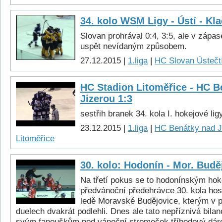
34. kolo WSM Ligy - Ústí - Kl
Slovan prohrával 0:4, 3:5, ale v zápa
uspět nevídaným způsobem.
27.12.2015 |
1.liga
|
HC Slovan Ústečtí
HC Stadion Litoměřice - HC B
Jizerou 1:3
sestřih branek 34. kola I. hokejové lig
23.12.2015 |
1.liga
|
HC Benátky nad J
Litoměřice
30. kolo: Hodonín - Mor. Budě
Na třetí pokus se to hodonínským hoke
předvánoční předehrávce 30. kola host
ledě Moravské Budějovice, kterým v 
duelech dvakrát podlehli. Dnes ale tato nepříznivá bilanc
svým fanouškům pod vánoční stromeček tříbodový dár