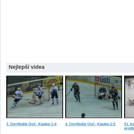
Nejlepší videa
3. čtvrtfinále Ústí - Kladno 1:4
4. čtvrtfinále Ústí - Kladno 2:5
51. ko
prodl