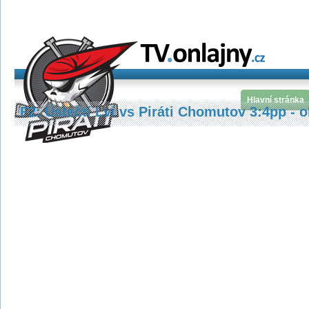
Hlavní stránka
F2: Ústečtí Lvi vs Piráti Chomutov 3:4pp - 