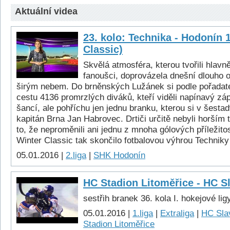
Aktuální videa
23. kolo: Technika - Hodonín 
Classic)
Skvělá atmosféra, kterou tvořili hlavně
fanoušci, doprovázela dnešní dlouho 
širým nebem. Do brněnských Lužánek si podle pořadat
cestu 4136 promrzlých diváků, kteří viděli napínavý z
šancí, ale pohříchu jen jednu branku, kterou si v šesta
kapitán Brna Jan Habrovec. Drtiči určitě nebyli horším t
to, že neproměnili ani jednu z mnoha gólových příležitos
Winter Classic tak skončilo fotbalovou výhrou Techniky
05.01.2016 |
2.liga
|
SHK Hodonín
HC Stadion Litoměřice - HC Sl
sestřih branek 36. kola I. hokejové lig
05.01.2016 |
1.liga
|
Extraliga
|
HC Sla
Stadion Litoměřice