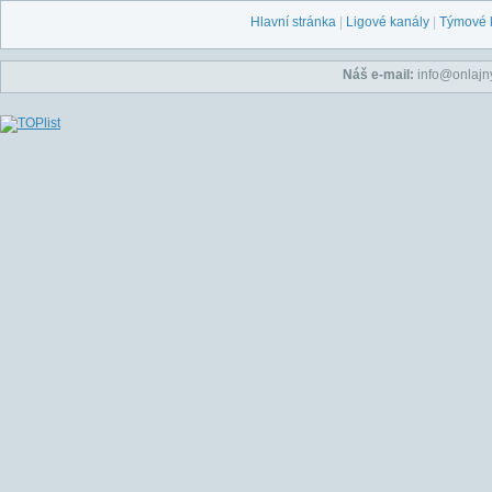
Hlavní stránka
|
Ligové kanály
|
Týmové 
Náš e-mail:
info@onlajny