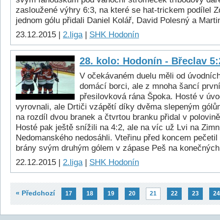
zasloužené výhry 6:3, na které se hat-trickem podílel 
jednom gólu přidali Daniel Kolář, David Polesný a Marti
23.12.2015 |
2.liga
|
SHK Hodonín
28. kolo: Hodonín - Břeclav 5:
V očekávaném duelu měli od úvodních
domácí borci, ale z mnoha šancí první 
přesilovková rána Špoka. Hosté v úvo
vyrovnali, ale Drtiči vzápětí díky dvěma slepeným gólů
na rozdíl dvou branek a čtvrtou branku přidal v polovině
Hosté pak ještě snížili na 4:2, ale na víc už Lvi na Zi
Nedomanského nedosáhli. Vteřinu před koncem pečetil 
brány svým druhým gólem v zápase Peš na konečných 
22.12.2015 |
2.liga
|
SHK Hodonín
« Předchozí
17
18
19
20
21
22
23
24