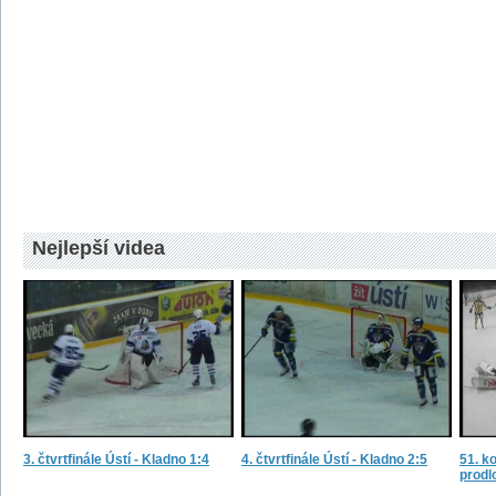
Nejlepší videa
3. čtvrtfinále Ústí - Kladno 1:4
4. čtvrtfinále Ústí - Kladno 2:5
51. ko
prodl