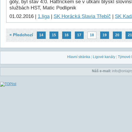
góly, byl stav 4:0. Hattrickem se v utkání blýskl slovin
službách HST, Matic Podlipnik
01.02.2016 |
1.liga
|
SK Horácká Slavia Třebíč
|
SK Kad
« Předchozí
14
15
16
17
18
19
20
21
Hlavní stránka
|
Ligové kanály
|
Týmové 
Náš e-mail:
info@onlajny