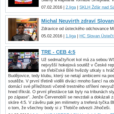
07.02.2016 |
2.liga
|
SKLH Žďár nad S
Michal Neuvirth zdraví Slovan
Zdravice od ústeckého odchovance Mi
05.02.2016 |
1.liga
|
HC Slovan Ústečtí
TRE - CEB 4:5
Už sedmačtyřicet kol má za sebou W
nejvyšší hokejová soutěž v České repu
se třebíčské Bílé hvězdy utkaly s hr
Budějovice, tedy klubu, který se netají ambicemi na po
soutěže. V první třetině viděli diváci mnoho šancí na o
domácí své příležitosti včetně trestného střílení nevyužil
hned třikrát. O první přestávce tak byly na tribunách sly
po zápase". Jenže Červenobílí se nevzdali a dokázali 
skóre 4:5. V závěru pak jen milimetry a trefená tyčka 
o tom, že všechny body si z Třebíče odvezli Jihočeši.