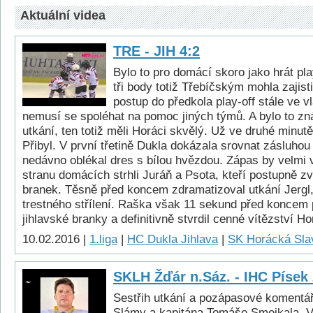
Aktuální videa
TRE - JIH 4:2
Bylo to pro domácí skoro jako hrát pl
tři body totiž Třebíčským mohla zajisti
postup do předkola play-off stále ve v
nemusí se spoléhat na pomoc jiných týmů. A bylo to zná
utkání, ten totiž měli Horáci skvělý. Už ve druhé minutě
Přibyl. V první třetině Dukla dokázala srovnat zásluhou 
nedávno oblékal dres s bílou hvězdou. Zápas by velmi v
stranu domácích strhli Juráň a Psota, kteří postupně zvý
branek. Těsně před koncem zdramatizoval utkání Jergl, 
trestného střílení. Raška však 11 sekund před koncem 
jihlavské branky a definitivně stvrdil cenné vítězství H
10.02.2016 |
1.liga
|
HC Dukla Jihlava
|
SK Horácká Slav
SKLH Žďár n.Sáz. - IHC Písek 
Sestřih utkání a pozápasové komentář
Slámy a kapitána Tomáše Smejkala. V