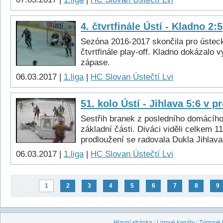
4. čtvrtfinále Ústí - Kladno 2:5
Sezóna 2016-2017 skončila pro ústeck
čtvrtfinále play-off. Kladno dokázalo v
zápase.
06.03.2017 |
1.liga
|
HC Slovan Ústečtí Lvi
51. kolo Ústí - Jihlava 5:6 v p
Sestřih branek z posledního domácíh
základní části. Diváci viděli celkem 11
prodloužení se radovala Dukla Jihlava
06.03.2017 |
1.liga
|
HC Slovan Ústečtí Lvi
1
2
3
4
5
6
7
8
9
Hlavní stránka
|
Ligové kanály
|
Týmové 