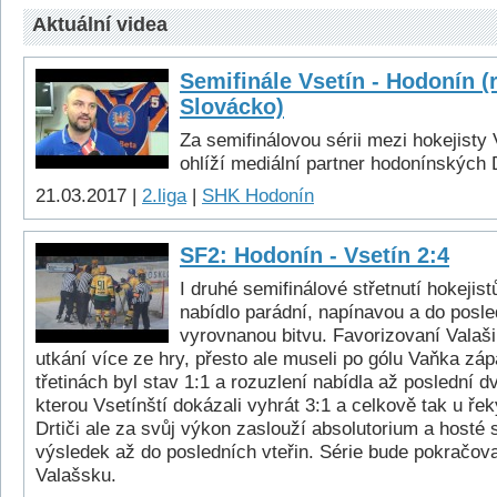
Aktuální videa
Semifinále Vsetín - Hodonín (
Slovácko)
Za semifinálovou sérii mezi hokejisty
ohlíží mediální partner hodonínských 
21.03.2017 |
2.liga
|
SHK Hodonín
SF2: Hodonín - Vsetín 2:4
I druhé semifinálové střetnutí hokejis
nabídlo parádní, napínavou a do posle
vyrovnanou bitvu. Favorizovaní Valaši
utkání více ze hry, přesto ale museli po gólu Vaňka zá
třetinách byl stav 1:1 a rozuzlení nabídla až poslední 
kterou Vsetínští dokázali vyhrát 3:1 a celkově tak u řek
Drtiči ale za svůj výkon zaslouží absolutorium a hosté 
výsledek až do posledních vteřin. Série bude pokračova
Valašsku.