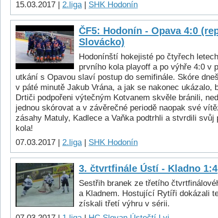
15.03.2017 |
2.liga
|
SHK Hodonín
ČF5: Hodonín - Opava 4:0 (re
Slovácko)
Hodonínští hokejisté po čtyřech letech 
prvního kola playoff a po výhře 4:0 v 
utkání s Opavou slaví postup do semifinále. Skóre dneš
v páté minutě Jakub Vrána, a jak se nakonec ukázalo, b
Drtiči podpořeni výtečným Kotvanem skvěle bránili, nedo
jednou skórovat a v závěrečné periodě naopak své vítěz
zásahy Matuly, Kadlece a Vaňka podtrhli a stvrdili svůj
kola!
07.03.2017 |
2.liga
|
SHK Hodonín
3. čtvrtfinále Ústí - Kladno 1:4
Sestřih branek ze třetího čtvrtfinálo
a Kladnem. Hostující Rytíři dokázali t
získali třetí výhru v sérii.
07.03.2017 |
1.liga
|
HC Slovan Ústečtí Lvi