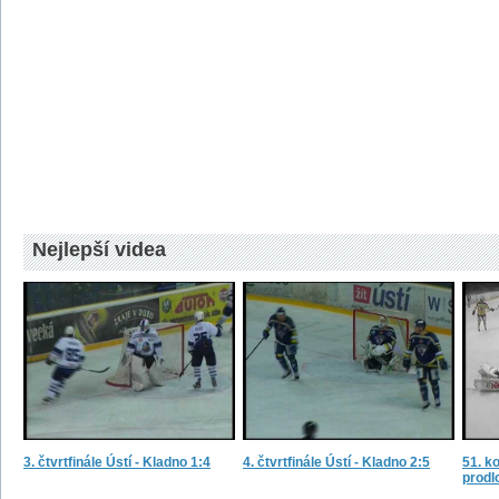
Nejlepší videa
3. čtvrtfinále Ústí - Kladno 1:4
4. čtvrtfinále Ústí - Kladno 2:5
51. ko
prodl