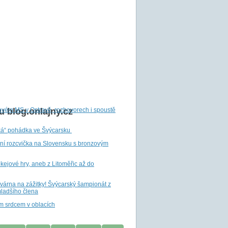
ovém MS v Ostravě, rozhovorech i spoustě
 blog.onlajny.cz
ká“ pohádka ve Švýcarsku
tní rozcvička na Slovensku s bronzovým
ejové hry, aneb z Litoměřic až do
ovárna na zážitky! Švýcarský šampionát z
ladšího člena
m srdcem v oblacích