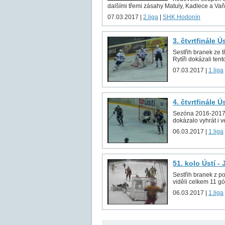
dalšími třemi zásahy Matuly, Kadlece a Vaňk
07.03.2017 |
2.liga
|
SHK Hodonín
3. čtvrtfinále Ú
Sestřih branek ze t
Rytíři dokázali tento
07.03.2017 |
1.liga
4. čtvrtfinále Ú
Sezóna 2016-2017 sk
dokázalo vyhrát i v
06.03.2017 |
1.liga
51. kolo Ústí -
Sestřih branek z p
viděli celkem 11 gó
06.03.2017 |
1.liga