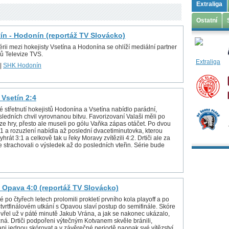
Extraliga
Ostatní
tín - Hodonín (reportáž TV Slovácko)
rii mezi hokejisty Vsetína a Hodonína se ohlíží mediální partner
ů Televize TVS.
|
SHK Hodonín
 Vsetín 2:4
é střetnutí hokejistů Hodonína a Vsetína nabídlo parádní,
ledních chvil vyrovnanou bitvu. Favorizovaní Valaši měli po
 ze hry, přesto ale museli po gólu Vaňka zápas otáčet. Po dvou
1:1 a rozuzlení nabídla až poslední dvacetiminutovka, kterou
yhrát 3:1 a celkově tak u řeky Moravy zvítězili 4:2. Drtiči ale za
e strachovali o výsledek až do posledních vteřin. Série bude
 Opava 4:0 (reportáž TV Slovácko)
é po čtyřech letech prolomili prokletí prvního kola playoff a po
tvrtfinálovém utkání s Opavou slaví postup do semifinále. Skóre
vřel už v páté minutě Jakub Vrána, a jak se nakonec ukázalo,
zná. Drtiči podpořeni výtečným Kotvanem skvěle bránili,
ani jednou skórovat a v závěrečné periodě naopak své vítězství