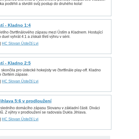
a podtrhli a stvrdili svůj postup do druhého kola!
stí - Kladno 1:4
řetího čtvrtfinálového zápasu mezi Ústím a Kladnem. Hostující
 duel vyhrát 4:1 a získali třetí výhru v sérii.
|
HC Slovan Ústečtí Lvi
stí - Kladno 2:5
ončila pro ústecké hokejisty ve čtvrtfinále play-off. Kladno
e čtvrtém zápase.
|
HC Slovan Ústečtí Lvi
 Jihlava 5:6 v prodloužení
osledního domácího zápasu Slovanu v základní části. Diváci
lů. Z výhry v prodloužení se radovala Dukla Jihlava.
|
HC Slovan Ústečtí Lvi