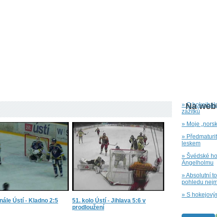
» O hokejbal
Na webu
zážitků
» Moje „nors
» Předmaturi
leskem
» Švédské hok
Ängelholmu
» Absolutní t
pohledu nejm
» S hokejový
inále Ústí - Kladno 2:5
51. kolo Ústí - Jihlava 5:6 v
prodloužení