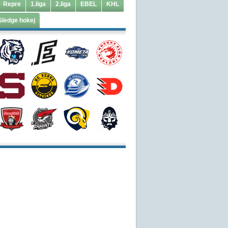
Repre
1.liga
2.liga
EBEL
KHL
Sledge hokej