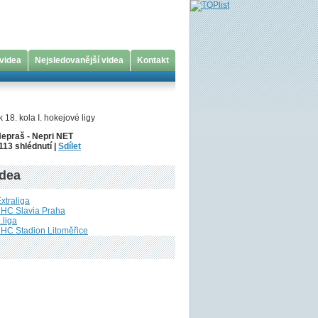
 videa
Nejsledovanější videa
Kontakt
 18. kola I. hokejové ligy
Nepraš - Nepri NET
113 shlédnutí |
Sdílet
idea
Extraliga
 HC Slavia Praha
.liga
 HC Stadion Litoměřice