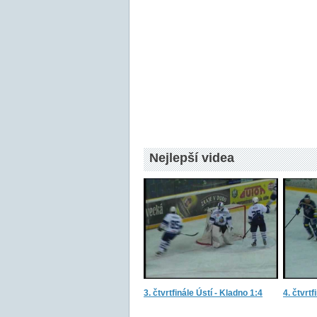
Nejlepší videa
3. čtvrtfinále Ústí - Kladno 1:4
4. čtvrtf