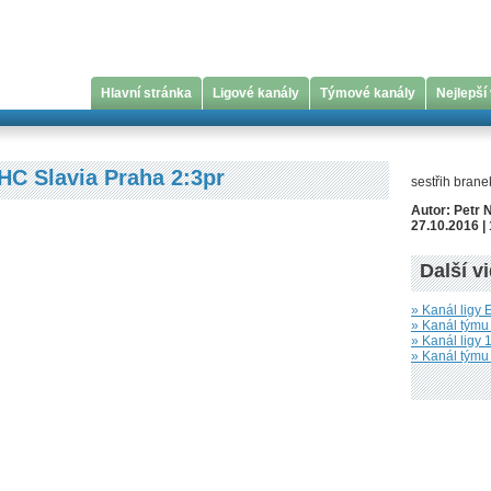
Hlavní stránka
Ligové kanály
Týmové kanály
Nejlepší
HC Slavia Praha 2:3pr
sestřih branek
Autor: Petr 
27.10.2016 | 
Další v
» Kanál ligy 
» Kanál týmu
» Kanál ligy 1
» Kanál týmu