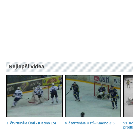
Nejlepší videa
3. čtvrtfinále Ústí - Kladno 1:4
4. čtvrtfinále Ústí - Kladno 2:5
51. ko
prodl