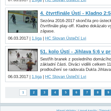
4. čtvrtfinále Ústí - Kladno 2:5
Sezóna 2016-2017 skončila pro ústeck
čtvrtfinále play-off. Kladno dokázalo v
zápase.
06.03.2017 |
1.liga
|
HC Slovan Ústečtí Lvi
51. kolo Ústí - Jihlava 5:6 v p
Sestřih branek z posledního domácíh
základní části. Diváci viděli celkem 11
prodloužení se radovala Dukla Jihlava
06.03.2017 |
1.liga
|
HC Slovan Ústečtí Lvi
1
2
3
4
5
6
7
8
9
Hlavní stránka
|
Ligové kanály
|
Týmové 