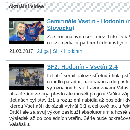
Aktuální videa
Semifinále Vsetín - Hodonín (
Slovácko)
Za semifinálovou sérii mezi hokejisty
ohlíží mediální partner hodonínských 
21.03.2017 |
2.liga
|
SHK Hodonín
SF2: Hodonín - Vsetín 2:4
I druhé semifinálové střetnutí hokejis
nabídlo parádní, napínavou a do posle
vyrovnanou bitvu. Favorizovaní Valaši
utkání více ze hry, přesto ale museli po gólu Vaňka zá
třetinách byl stav 1:1 a rozuzlení nabídla až poslední 
kterou Vsetínští dokázali vyhrát 3:1 a celkově tak u řek
Drtiči ale za svůj výkon zaslouží absolutorium a hosté 
výsledek až do posledních vteřin. Série bude pokračova
Valašsku.