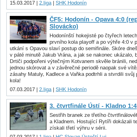
15.03.2017 |
2.liga
|
SHK Hodonín
ČF5: Hodonín - Opava 4:0 (re
Slovácko)
Hodonínští hokejisté po čtyřech letech 
prvního kola playoff a po výhře 4:0 v 
utkání s Opavou slaví postup do semifinále. Skóre dneš
v páté minutě Jakub Vrána, a jak se nakonec ukázalo, b
Drtiči podpořeni výtečným Kotvanem skvěle bránili, nedo
jednou skórovat a v závěrečné periodě naopak své vítěz
zásahy Matuly, Kadlece a Vaňka podtrhli a stvrdili svůj
kola!
07.03.2017 |
2.liga
|
SHK Hodonín
3. čtvrtfinále Ústí - Kladno 1:4
Sestřih branek ze třetího čtvrtfinálo
a Kladnem. Hostující Rytíři dokázali t
získali třetí výhru v sérii.
07.03.2017 |
1.liga
|
HC Slovan Ústečtí Lvi