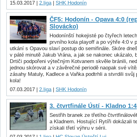
15.03.2017 |
2.liga
|
SHK Hodonín
ČF5: Hodonín - Opava 4:0 (re
Slovácko)
Hodonínští hokejisté po čtyřech letech 
prvního kola playoff a po výhře 4:0 v 
utkání s Opavou slaví postup do semifinále. Skóre dneš
v páté minutě Jakub Vrána, a jak se nakonec ukázalo, b
Drtiči podpořeni výtečným Kotvanem skvěle bránili, nedo
jednou skórovat a v závěrečné periodě naopak své vítěz
zásahy Matuly, Kadlece a Vaňka podtrhli a stvrdili svůj
kola!
07.03.2017 |
2.liga
|
SHK Hodonín
3. čtvrtfinále Ústí - Kladno 1:4
Sestřih branek ze třetího čtvrtfinálo
a Kladnem. Hostující Rytíři dokázali t
získali třetí výhru v sérii.
07.03.2017 |
1.liga
|
HC Slovan Ústečtí Lvi