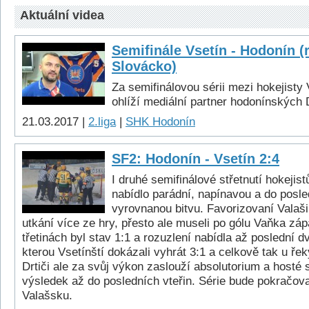
Aktuální videa
Semifinále Vsetín - Hodonín (
Slovácko)
Za semifinálovou sérii mezi hokejisty
ohlíží mediální partner hodonínských 
21.03.2017 |
2.liga
|
SHK Hodonín
SF2: Hodonín - Vsetín 2:4
I druhé semifinálové střetnutí hokejis
nabídlo parádní, napínavou a do posle
vyrovnanou bitvu. Favorizovaní Valaši
utkání více ze hry, přesto ale museli po gólu Vaňka zá
třetinách byl stav 1:1 a rozuzlení nabídla až poslední 
kterou Vsetínští dokázali vyhrát 3:1 a celkově tak u řek
Drtiči ale za svůj výkon zaslouží absolutorium a hosté 
výsledek až do posledních vteřin. Série bude pokračova
Valašsku.