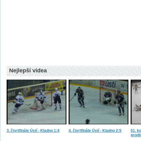
Nejlepší videa
3. čtvrtfinále Ústí - Kladno 1:4
4. čtvrtfinále Ústí - Kladno 2:5
51. ko
prodl