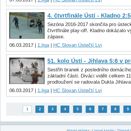
4. čtvrtfinále Ústí - Kladno 2:5
Sezóna 2016-2017 skončila pro ústeck
čtvrtfinále play-off. Kladno dokázalo v
zápase.
06.03.2017 |
1.liga
|
HC Slovan Ústečtí Lvi
51. kolo Ústí - Jihlava 5:6 v p
Sestřih branek z posledního domácíh
základní části. Diváci viděli celkem 11
prodloužení se radovala Dukla Jihlava
06.03.2017 |
1.liga
|
HC Slovan Ústečtí Lvi
1
2
3
4
5
6
7
8
9
Hlavní stránka
|
Ligové kanály
|
Týmové 