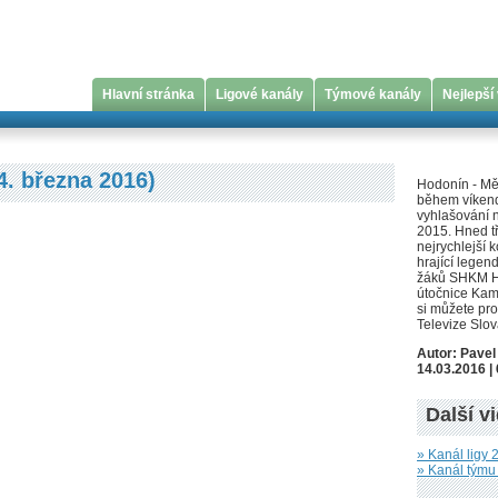
Hlavní stránka
Ligové kanály
Týmové kanály
Nejlepší
4. března 2016)
Hodonín - Měs
během víkend
vyhlašování 
2015. Hned tři
nejrychlejší 
hrající lege
žáků SHKM Ho
útočnice Kami
si můžete pro
Televize Slov
Autor: Pave
14.03.2016 | 
Další v
» Kanál ligy 2
» Kanál tým