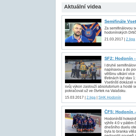
Aktuální videa
Semifinále Vse
Za semifinálovou sé
hodonínských Drtič
21.03.2017 |
2.liga
SF2: Hodonín -
I druhé semifinálov
napínavou a do pos
většinu utkání více
třetinách byl stav 
Vsetínští dokázali v
svůj výkon zaslouží absolutorium a hosté s
pokračovat už ve čtvrtek na Valašsku.
15.03.2017 |
2.liga
|
SHK Hodonín
ČF5: Hodonín -
Hodonínští hokejist
výhře 4:0 v pátém č
dnešního duelu ote
byla to branka vítě
nedovolili soupeři 