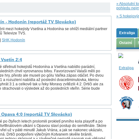
» Absolutní t
pohledu nejm
» S hokejový
tín - Hodonín (reportáž TV Slovácko)
rii mezi hokejisty Vsetína a Hodonína se ohlíží mediální partner
Extraliga
ů Televize TVS.
|
SHK Hodonín
Ostatní
 Vsetín 2:4
é střetnutí hokejistů Hodonína a Vsetína nabídlo parádní,
ledních chvil vyrovnanou bitvu. Favorizovaní Valaši měli po
 ze hry, přesto ale museli po gólu Vaňka zápas otáčet. Po dvou
1:1 a rozuzlení nabídla až poslední dvacetiminutovka, kterou
yhrát 3:1 a celkově tak u řeky Moravy zvítězili 4:2. Drtiči ale za
e strachovali o výsledek až do posledních vteřin. Série bude
 Opava 4:0 (reportáž TV Slovácko)
é po čtyřech letech prolomili prokletí prvního kola playoff a po
tvrtfinálovém utkání s Opavou slaví postup do semifinále. Skóre
vřel už v páté minutě Jakub Vrána, a jak se nakonec ukázalo,
zná. Drtiči podpořeni výtečným Kotvanem skvěle bránili,
ani jednou skórovat a v závěrečné periodě naopak své vítězství