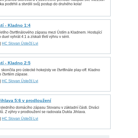
a podtrhli a stvrdili svůj postup do druhého kola!
stí - Kladno 1:4
řetího čtvrtfinálového zápasu mezi Ústím a Kladnem. Hostující
 duel vyhrát 4:1 a získali třetí výhru v sérii.
|
HC Slovan Ústečtí Lvi
stí - Kladno 2:5
ončila pro ústecké hokejisty ve čtvrtfinále play-off. Kladno
e čtvrtém zápase.
|
HC Slovan Ústečtí Lvi
 Jihlava 5:6 v prodloužení
osledního domácího zápasu Slovanu v základní části. Diváci
lů. Z výhry v prodloužení se radovala Dukla Jihlava.
|
HC Slovan Ústečtí Lvi