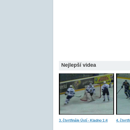
Nejlepší videa
3. čtvrtfinále Ústí - Kladno 1:4
4. čtvrtf