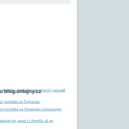
ovém MS v Ostravě, rozhovorech i spoustě
 blog.onlajny.cz
ká“ pohádka ve Švýcarsku
tní rozcvička na Slovensku s bronzovým
ejové hry, aneb z Litoměřic až do