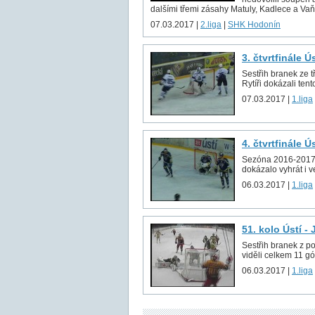
dalšími třemi zásahy Matuly, Kadlece a Vaňk
07.03.2017 |
2.liga
|
SHK Hodonín
3. čtvrtfinále Ú
Sestřih branek ze t
Rytíři dokázali tento
07.03.2017 |
1.liga
4. čtvrtfinále Ú
Sezóna 2016-2017 sk
dokázalo vyhrát i v
06.03.2017 |
1.liga
51. kolo Ústí -
Sestřih branek z p
viděli celkem 11 gó
06.03.2017 |
1.liga