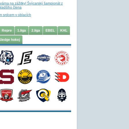
ovárna na zážitky! Švýcarský šampionát z
ladšího člena
m srdcem v oblacích
Repre
1.liga
2.liga
EBEL
KHL
Sledge hokej