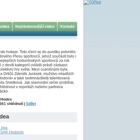
 videa
Nejsledovanější videa
Kontakt
to hokeje. Toto rčení se do puntíku potvrdilo
ového Plesu sportovců, jehož součástí bylo i
nejlepších hodonínských sportovců za rok
 z devíti kategorií ovládli právě zástupci
kolektivní hry světa. Mezi oceněnými byla
nda Drtičů Zdeněk Jurásek, mužstvo mladších
donín a také sedmnáctiletá talentovaná
la Smetková. Jak slavnostní večer probíhal,
hlédnout v reportáži našeho partnera
ácko.
l Hodes
661 shlédnutí |
Sdílet
idea
.liga
u SHK Hodonín