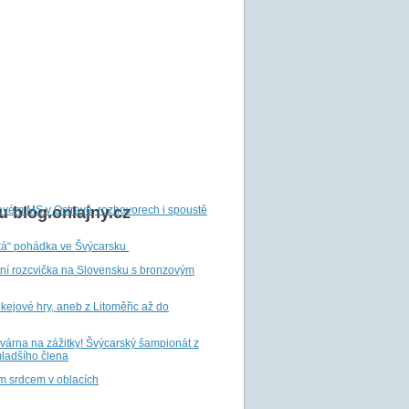
ovém MS v Ostravě, rozhovorech i spoustě
 blog.onlajny.cz
ká“ pohádka ve Švýcarsku
tní rozcvička na Slovensku s bronzovým
ejové hry, aneb z Litoměřic až do
ovárna na zážitky! Švýcarský šampionát z
ladšího člena
m srdcem v oblacích