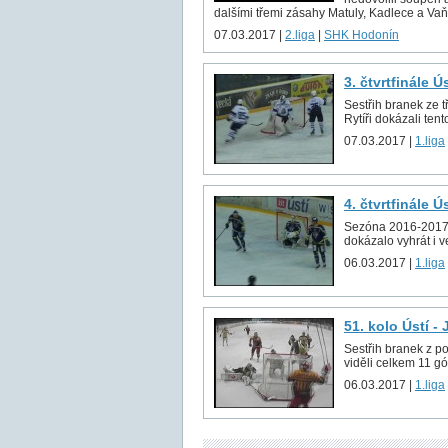
dalšími třemi zásahy Matuly, Kadlece a Vaňk
07.03.2017 |
2.liga
|
SHK Hodonín
3. čtvrtfinále Ú
Sestřih branek ze t
Rytíři dokázali tento
07.03.2017 |
1.liga
4. čtvrtfinále Ú
Sezóna 2016-2017 sk
dokázalo vyhrát i v
06.03.2017 |
1.liga
51. kolo Ústí -
Sestřih branek z p
viděli celkem 11 gó
06.03.2017 |
1.liga