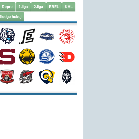
Repre
1.liga
2.liga
EBEL
KHL
Sledge hokej