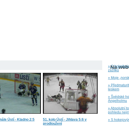
» O hokejbal
Na webu
zážitků
» Moje „nors
» Předmaturi
leskem
» Švédské hok
Ängelholmu
» Absolutní t
pohledu nejm
inále Ústí - Kladno 2:5
51. kolo Ústí - Jihlava 5:6 v
» S hokejový
prodloužení