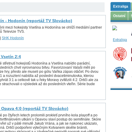
Extraliga
Ostatní
tín - Hodonín (reportáž TV Slovácko)
rii mezi hokejisty Vsetína a Hodonína se ohlíží mediální partner
ů Televize TVS.
|
SHK Hodonín
 Vsetín 2:4
é střetnutí hokejistů Hodonína a Vsetína nabídlo parádní,
ledních chvil vyrovnanou bitvu. Favorizovaní Valaši měli po
 ze hry, přesto ale museli po gólu Vaňka zápas otáčet. Po dvou
1:1 a rozuzlení nabídla až poslední dvacetiminutovka, kterou
yhrát 3:1 a celkově tak u řeky Moravy zvítězili 4:2. Drtiči ale za
e strachovali o výsledek až do posledních vteřin. Série bude
 Opava 4:0 (reportáž TV Slovácko)
é po čtyřech letech prolomili prokletí prvního kola playoff a po
tvrtfinálovém utkání s Opavou slaví postup do semifinále. Skóre
vřel už v páté minutě Jakub Vrána, a jak se nakonec ukázalo,
zná. Drtiči podpořeni výtečným Kotvanem skvěle bránili,
ani jednou skórovat a v závěrečné periodě naopak své vítězství