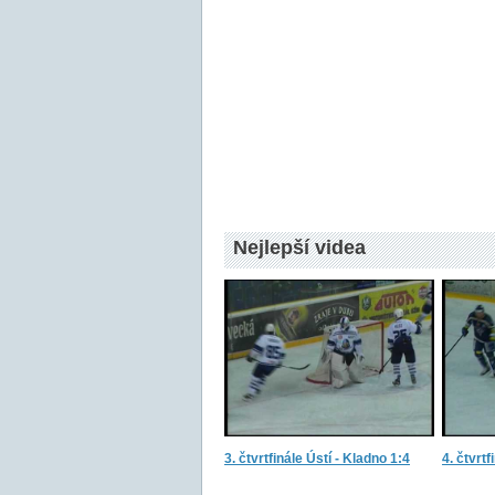
Nejlepší videa
3. čtvrtfinále Ústí - Kladno 1:4
4. čtvrtf