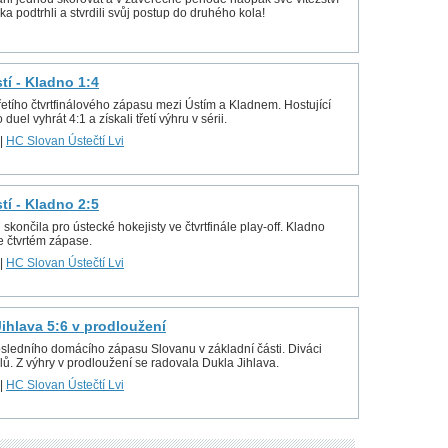
a podtrhli a stvrdili svůj postup do druhého kola!
stí - Kladno 1:4
řetího čtvrtfinálového zápasu mezi Ústím a Kladnem. Hostující
 duel vyhrát 4:1 a získali třetí výhru v sérii.
|
HC Slovan Ústečtí Lvi
stí - Kladno 2:5
ončila pro ústecké hokejisty ve čtvrtfinále play-off. Kladno
e čtvrtém zápase.
|
HC Slovan Ústečtí Lvi
 Jihlava 5:6 v prodloužení
osledního domácího zápasu Slovanu v základní části. Diváci
lů. Z výhry v prodloužení se radovala Dukla Jihlava.
|
HC Slovan Ústečtí Lvi