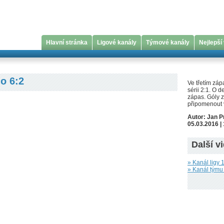
Hlavní stránka
Ligové kanály
Týmové kanály
Nejlepší
no 6:2
Ve třetím záp
sérii 2:1. O 
zápas. Góly ze
připomenout 
Autor: Jan 
05.03.2016 |
Další v
» Kanál ligy 1
» Kanál týmu