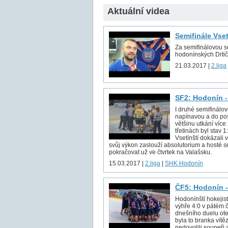
Aktuální videa
Semifinále Vse
Za semifinálovou sé
hodonínských Drtič
21.03.2017 |
2.liga
SF2: Hodonín -
I druhé semifinálov
napínavou a do pos
většinu utkání více
třetinách byl stav 
Vsetínští dokázali v
svůj výkon zaslouží absolutorium a hosté s
pokračovat už ve čtvrtek na Valašsku.
15.03.2017 |
2.liga
|
SHK Hodonín
ČF5: Hodonín -
Hodonínští hokejist
výhře 4:0 v pátém č
dnešního duelu ote
byla to branka vítě
nedovolili soupeři 