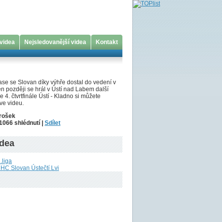
 videa
Nejsledovanější videa
Kontakt
ase se Slovan díky výhře dostal do vedení v
den později se hrál v Ústí nad Labem další
 4. čtvrtfinále Ústí - Kladno si můžete
ve videu.
Prošek
 1066 shlédnutí |
Sdílet
idea
.liga
 HC Slovan Ústečtí Lvi