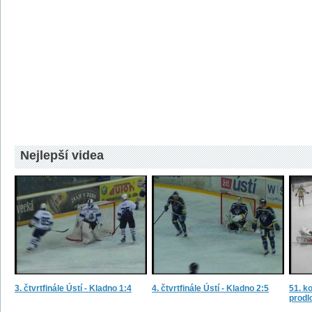
Nejlepší videa
3. čtvrtfinále Ústí - Kladno 1:4
4. čtvrtfinále Ústí - Kladno 2:5
51. ko
prodl