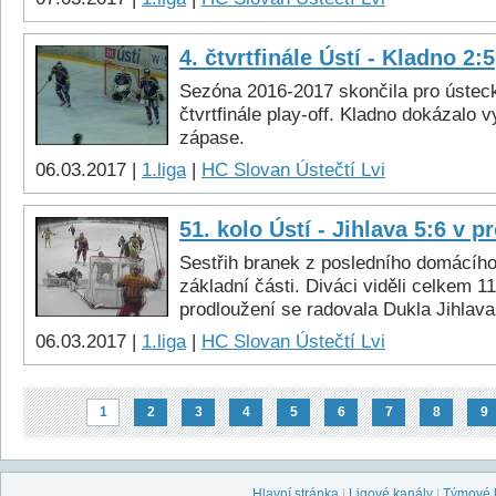
4. čtvrtfinále Ústí - Kladno 2:5
Sezóna 2016-2017 skončila pro ústeck
čtvrtfinále play-off. Kladno dokázalo v
zápase.
06.03.2017 |
1.liga
|
HC Slovan Ústečtí Lvi
51. kolo Ústí - Jihlava 5:6 v p
Sestřih branek z posledního domácíh
základní části. Diváci viděli celkem 11
prodloužení se radovala Dukla Jihlava
06.03.2017 |
1.liga
|
HC Slovan Ústečtí Lvi
1
2
3
4
5
6
7
8
9
Hlavní stránka
|
Ligové kanály
|
Týmové 