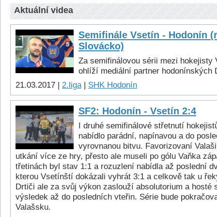
Aktuální videa
Semifinále Vsetín - Hodonín (
Slovácko)
Za semifinálovou sérii mezi hokejisty
ohlíží mediální partner hodonínských 
21.03.2017 |
2.liga
|
SHK Hodonín
SF2: Hodonín - Vsetín 2:4
I druhé semifinálové střetnutí hokejis
nabídlo parádní, napínavou a do posle
vyrovnanou bitvu. Favorizovaní Valaši
utkání více ze hry, přesto ale museli po gólu Vaňka zá
třetinách byl stav 1:1 a rozuzlení nabídla až poslední 
kterou Vsetínští dokázali vyhrát 3:1 a celkově tak u řek
Drtiči ale za svůj výkon zaslouží absolutorium a hosté 
výsledek až do posledních vteřin. Série bude pokračova
Valašsku.