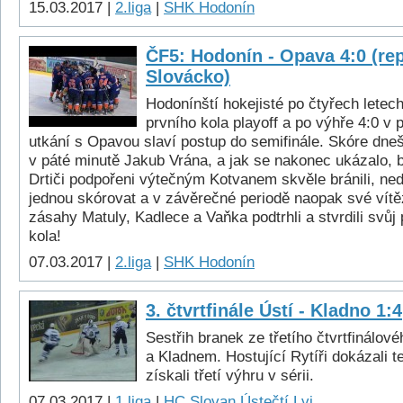
15.03.2017 |
2.liga
|
SHK Hodonín
ČF5: Hodonín - Opava 4:0 (re
Slovácko)
Hodonínští hokejisté po čtyřech letech 
prvního kola playoff a po výhře 4:0 v 
utkání s Opavou slaví postup do semifinále. Skóre dneš
v páté minutě Jakub Vrána, a jak se nakonec ukázalo, b
Drtiči podpořeni výtečným Kotvanem skvěle bránili, nedo
jednou skórovat a v závěrečné periodě naopak své vítěz
zásahy Matuly, Kadlece a Vaňka podtrhli a stvrdili svůj
kola!
07.03.2017 |
2.liga
|
SHK Hodonín
3. čtvrtfinále Ústí - Kladno 1:4
Sestřih branek ze třetího čtvrtfinálo
a Kladnem. Hostující Rytíři dokázali t
získali třetí výhru v sérii.
07.03.2017 |
1.liga
|
HC Slovan Ústečtí Lvi