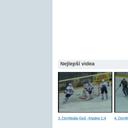
Nejlepší videa
3. čtvrtfinále Ústí - Kladno 1:4
4. čtvrtf