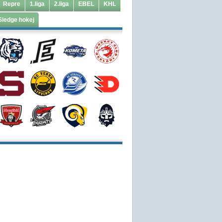
Repre
1.liga
2.liga
EBEL
KHL
Sledge hokej