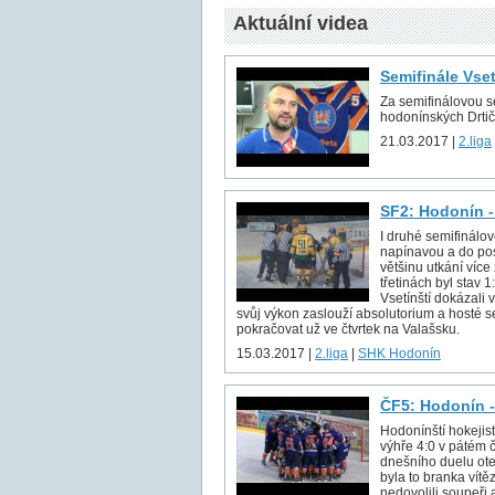
Aktuální videa
Semifinále Vse
Za semifinálovou sé
hodonínských Drtič
21.03.2017 |
2.liga
SF2: Hodonín -
I druhé semifinálov
napínavou a do pos
většinu utkání více
třetinách byl stav 
Vsetínští dokázali v
svůj výkon zaslouží absolutorium a hosté s
pokračovat už ve čtvrtek na Valašsku.
15.03.2017 |
2.liga
|
SHK Hodonín
ČF5: Hodonín -
Hodonínští hokejist
výhře 4:0 v pátém č
dnešního duelu ote
byla to branka vítě
nedovolili soupeři 