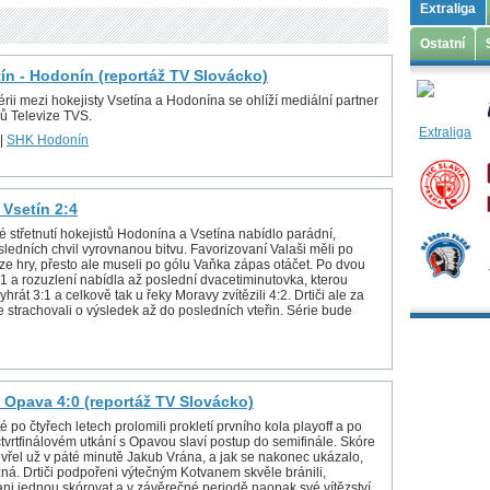
Extraliga
Ostatní
tín - Hodonín (reportáž TV Slovácko)
rii mezi hokejisty Vsetína a Hodonína se ohlíží mediální partner
ů Televize TVS.
|
SHK Hodonín
 Vsetín 2:4
é střetnutí hokejistů Hodonína a Vsetína nabídlo parádní,
ledních chvil vyrovnanou bitvu. Favorizovaní Valaši měli po
 ze hry, přesto ale museli po gólu Vaňka zápas otáčet. Po dvou
1:1 a rozuzlení nabídla až poslední dvacetiminutovka, kterou
yhrát 3:1 a celkově tak u řeky Moravy zvítězili 4:2. Drtiči ale za
e strachovali o výsledek až do posledních vteřin. Série bude
 Opava 4:0 (reportáž TV Slovácko)
é po čtyřech letech prolomili prokletí prvního kola playoff a po
tvrtfinálovém utkání s Opavou slaví postup do semifinále. Skóre
vřel už v páté minutě Jakub Vrána, a jak se nakonec ukázalo,
zná. Drtiči podpořeni výtečným Kotvanem skvěle bránili,
ani jednou skórovat a v závěrečné periodě naopak své vítězství