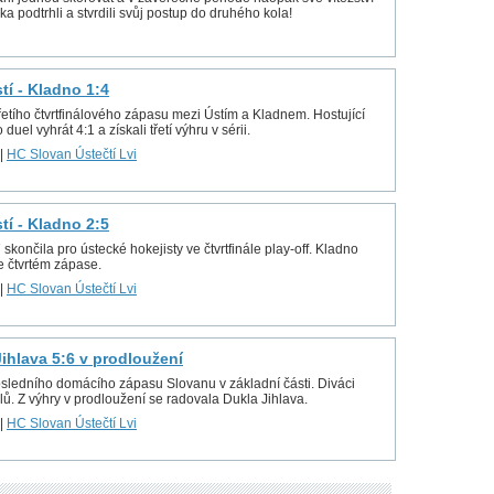
a podtrhli a stvrdili svůj postup do druhého kola!
stí - Kladno 1:4
řetího čtvrtfinálového zápasu mezi Ústím a Kladnem. Hostující
 duel vyhrát 4:1 a získali třetí výhru v sérii.
|
HC Slovan Ústečtí Lvi
stí - Kladno 2:5
ončila pro ústecké hokejisty ve čtvrtfinále play-off. Kladno
e čtvrtém zápase.
|
HC Slovan Ústečtí Lvi
 Jihlava 5:6 v prodloužení
osledního domácího zápasu Slovanu v základní části. Diváci
lů. Z výhry v prodloužení se radovala Dukla Jihlava.
|
HC Slovan Ústečtí Lvi