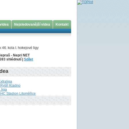
 videa
Nejsledovanější videa
Kontakt
 46. kola I. hokejové ligy
Nepraš - Nepri NET
593 shlédnutí |
Sdílet
idea
Extraliga
Rytíři Kladno
.liga
 HC Stadion Litoměřice