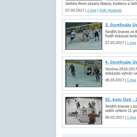
dalšími třemi zásahy Matuly, Kadlece a Vaňk
07.03.2017 |
2.liga
|
SHK Hodonín
3. čtvrtfinále Ú
Sestřih branek ze t
Rytíři dokázali tento
07.03.2017 |
1.liga
4. čtvrtfinále Ú
Sezóna 2016-2017 sk
dokázalo vyhrát i v
06.03.2017 |
1.liga
51. kolo Ústí -
Sestřih branek z p
viděli celkem 11 gó
06.03.2017 |
1.liga