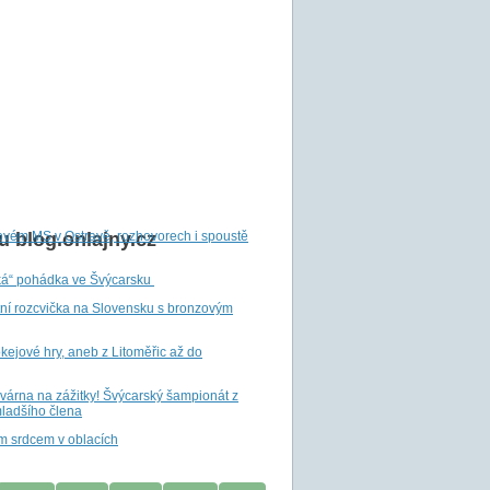
ovém MS v Ostravě, rozhovorech i spoustě
 blog.onlajny.cz
ká“ pohádka ve Švýcarsku
tní rozcvička na Slovensku s bronzovým
ejové hry, aneb z Litoměřic až do
ovárna na zážitky! Švýcarský šampionát z
ladšího člena
m srdcem v oblacích