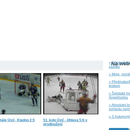
» O hokejbal
Na webu
zážitků
» Moje „nors
» Předmaturi
leskem
» Švédské hok
Ängelholmu
» Absolutní t
pohledu nejm
» S hokejový
inále Ústí - Kladno 2:5
51. kolo Ústí - Jihlava 5:6 v
prodloužení