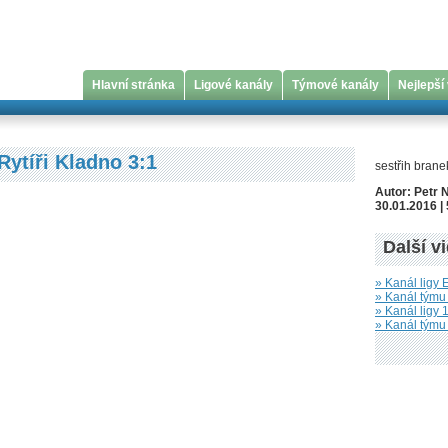
Hlavní stránka
Ligové kanály
Týmové kanály
Nejlepší
Rytíři Kladno 3:1
sestřih branek
Autor: Petr 
30.01.2016 | 
Další v
» Kanál ligy 
» Kanál týmu 
» Kanál ligy 1
» Kanál týmu