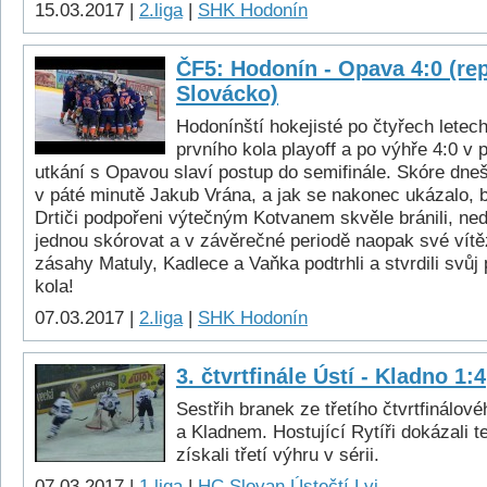
15.03.2017 |
2.liga
|
SHK Hodonín
ČF5: Hodonín - Opava 4:0 (re
Slovácko)
Hodonínští hokejisté po čtyřech letech 
prvního kola playoff a po výhře 4:0 v 
utkání s Opavou slaví postup do semifinále. Skóre dneš
v páté minutě Jakub Vrána, a jak se nakonec ukázalo, b
Drtiči podpořeni výtečným Kotvanem skvěle bránili, nedo
jednou skórovat a v závěrečné periodě naopak své vítěz
zásahy Matuly, Kadlece a Vaňka podtrhli a stvrdili svůj
kola!
07.03.2017 |
2.liga
|
SHK Hodonín
3. čtvrtfinále Ústí - Kladno 1:4
Sestřih branek ze třetího čtvrtfinálo
a Kladnem. Hostující Rytíři dokázali t
získali třetí výhru v sérii.
07.03.2017 |
1.liga
|
HC Slovan Ústečtí Lvi