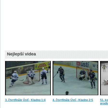
Nejlepší videa
3. čtvrtfinále Ústí - Kladno 1:4
4. čtvrtfinále Ústí - Kladno 2:5
51. ko
prodl