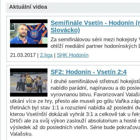
Aktuální videa
Semifinále Vsetín - Hodonín (
Slovácko)
Za semifinálovou sérii mezi hokejisty
ohlíží mediální partner hodonínských 
21.03.2017 |
2.liga
|
SHK Hodonín
SF2: Hodonín - Vsetín 2:4
I druhé semifinálové střetnutí hokejis
nabídlo parádní, napínavou a do posle
vyrovnanou bitvu. Favorizovaní Valaši
utkání více ze hry, přesto ale museli po gólu Vaňka zá
třetinách byl stav 1:1 a rozuzlení nabídla až poslední 
kterou Vsetínští dokázali vyhrát 3:1 a celkově tak u řek
Drtiči ale za svůj výkon zaslouží absolutorium a hosté 
výsledek až do posledních vteřin. Série bude pokračova
Valašsku.