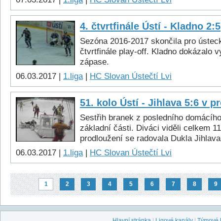
4. čtvrtfinále Ústí - Kladno 2:5
Sezóna 2016-2017 skončila pro ústeck
čtvrtfinále play-off. Kladno dokázalo v
zápase.
06.03.2017 |
1.liga
|
HC Slovan Ústečtí Lvi
51. kolo Ústí - Jihlava 5:6 v p
Sestřih branek z posledního domácíh
základní části. Diváci viděli celkem 11
prodloužení se radovala Dukla Jihlava
06.03.2017 |
1.liga
|
HC Slovan Ústečtí Lvi
1
2
3
4
5
6
7
8
9
Hlavní stránka
|
Ligové kanály
|
Týmové 