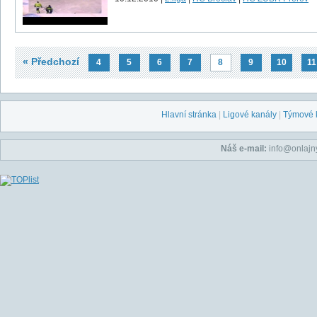
« Předchozí
4
5
6
7
8
9
10
11
Hlavní stránka
|
Ligové kanály
|
Týmové 
Náš e-mail:
info@onlajny