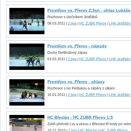
Prostějov vs. Přerov 2:3sn - ohlas Lukáš
Rozhovor s útočníkem Jestřábů.
08.03.2011 |
2.liga
|
HC ZUBR Přerov
|
LHK Jestřábi 
Prostějov vs. Přerov - nájezdy
Druhý čtvrtfinálový zápas.
03.03.2011 |
2.liga
|
HC ZUBR Přerov
|
LHK Jestřábi 
Prostějov vs. Přerov - ohlasy
Rozhovor s Ivo Peštukou a záběry z utkání.
16.01.2011 |
2.liga
|
HC ZUBR Přerov
|
LHK Jestřábi 
HC Břeclav - HC ZUBR Přerov 1:5
Zubři přehráli Lvy a vezou z Břeclavi tři body po ve
10.12.2010 |
2.liga
|
HC Břeclav
|
HC ZUBR Přerov