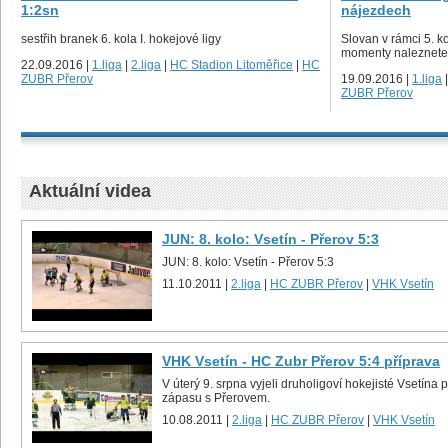
1:2sn
nájezdech
sestřih branek 6. kola I. hokejové ligy
Slovan v rámci 5. ko
momenty naleznete 
22.09.2016 |
1.liga
|
2.liga
|
HC Stadion Litoměřice
|
HC
ZUBR Přerov
19.09.2016 |
1.liga
ZUBR Přerov
Aktuální videa
JUN: 8. kolo: Vsetín - Přerov 5:3
JUN: 8. kolo: Vsetín - Přerov 5:3
11.10.2011 |
2.liga
|
HC ZUBR Přerov
|
VHK Vsetín
VHK Vsetín - HC Zubr Přerov 5:4 příprava
V úterý 9. srpna vyjeli druholigoví hokejisté Vsetína
zápasu s Přerovem.
10.08.2011 |
2.liga
|
HC ZUBR Přerov
|
VHK Vsetín