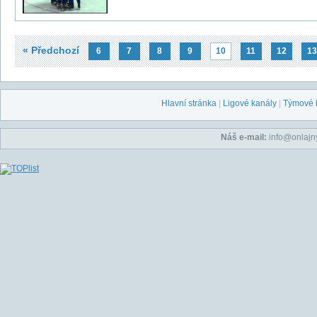
« Předchozí
6
7
8
9
10
11
12
13
Hlavní stránka
|
Ligové kanály
|
Týmové 
Náš e-mail:
info@onlajny