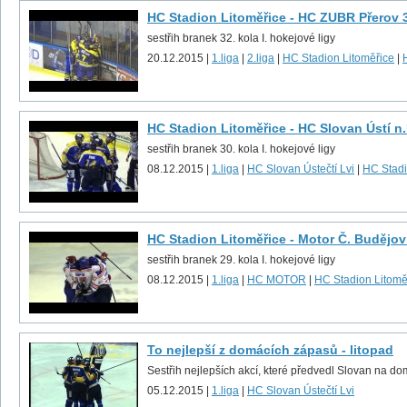
HC Stadion Litoměřice - HC ZUBR Přerov 
sestřih branek 32. kola I. hokejové ligy
20.12.2015 |
1.liga
|
2.liga
|
HC Stadion Litoměřice
|
HC Stadion Litoměřice - HC Slovan Ústí n.
sestřih branek 30. kola I. hokejové ligy
08.12.2015 |
1.liga
|
HC Slovan Ústečtí Lvi
|
HC Stadi
HC Stadion Litoměřice - Motor Č. Budějov
sestřih branek 29. kola I. hokejové ligy
08.12.2015 |
1.liga
|
HC MOTOR
|
HC Stadion Litomě
To nejlepší z domácích zápasů - litopad
Sestřih nejlepších akcí, které předvedl Slovan na do
05.12.2015 |
1.liga
|
HC Slovan Ústečtí Lvi