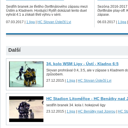
Sestřih branek ze třetího čtvrtfinálového zápasu mezi
Sezóna 2016-2017 s
Ústím a Kladnem. Hostující Rytíři dokázali tento duel
čtvrtfinále play-off
vyhrát 4:1 a získali třetí výhru v sérii.
zápase.
07.03.2017 |
1.liga
|
HC Slovan Ústečtí Lvi
06.03.2017 |
1.liga
Další
34. kolo WSM Ligy - Ústí - Kladno 6:5
Slovan prohrával 0:4, 3:5, ale v zápase s Kladnem 
způsobem.
27.12.2015 |
1.liga
|
HC Slovan Ústečtí Lvi
HC Stadion Litoměřice - HC Benátky nad J
sestřih branek 34. kola I. hokejové ligy
23.12.2015 |
1.liga
|
HC Benátky nad Jizerou
|
HC St