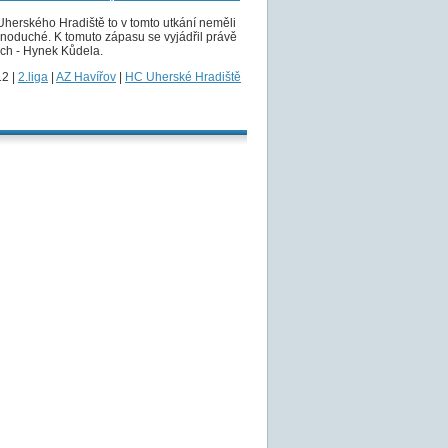
Uherského Hradiště to v tomto utkání neměli
noduché. K tomuto zápasu se vyjádřil právě
ich - Hynek Kůdela.
12 |
2.liga
|
AZ Havířov
|
HC Uherské Hradiště