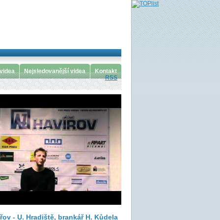
 videa
Nejsledovanější videa
Kontakt
RSS
řov - U. Hradiště, brankář H. Kůdela