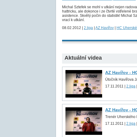
Michal Sztefek se mohl v utkání nejen radova
hattricku, ale dokonce i ze čtvrté vstřelené br
asistence. Skvělý počin do statistik! Michal S
vrací k utkání.
08.02.2012 |
2.liga
|
AZ Havířov
|
HC Uherské
Aktuální videa
AZ Havířov - H
Útočník Havířova 
17.11.2011 |
2.liga
AZ Havířov - H
Trenér Uherského H
17.11.2011 |
2.liga