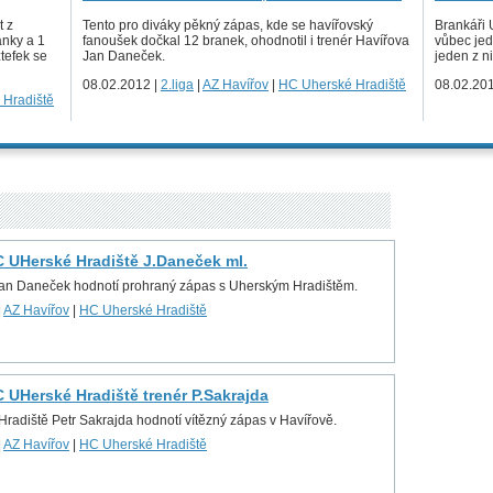
t z
Tento pro diváky pěkný zápas, kde se havířovský
Brankáři 
anky a 1
fanoušek dočkal 12 branek, ohodnotil i trenér Havířova
vůbec jed
ztefek se
Jan Daneček.
jeden z n
08.02.2012 |
2.liga
|
AZ Havířov
|
HC Uherské Hradiště
08.02.20
 Hradiště
C UHerské Hradiště J.Daneček ml.
Jan Daneček hodnotí prohraný zápas s Uherským Hradištěm.
|
AZ Havířov
|
HC Uherské Hradiště
C UHerské Hradiště trenér P.Sakrajda
radiště Petr Sakrajda hodnotí vítězný zápas v Havířově.
|
AZ Havířov
|
HC Uherské Hradiště