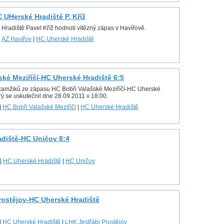
 UHerské Hradiště P. Kříž
Hradiště Pavel Kříž hodnotí vítězný zápas v Havířově.
|
AZ Havířov
|
HC Uherské Hradiště
ské Meziříčí-HC Uherské Hradiště 6:5
okamžiků ze zápasu HC Bobři Valašské Meziříčí-HC Uherské
rý se uskutečnil dne 28.09.2011 v 18:00.
|
HC Bobři Valašské Meziříčí
|
HC Uherské Hradiště
diště-HC Uničov 8:4
|
HC Uherské Hradiště
|
HC Uničov
rostějov-HC Uherské Hradiště
|
HC Uherské Hradiště
|
LHK Jestřábi Prostějov