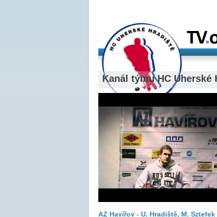
Kanál týmu HC Uherské 
AZ Havířov - U. Hradiště, M. Sztefek