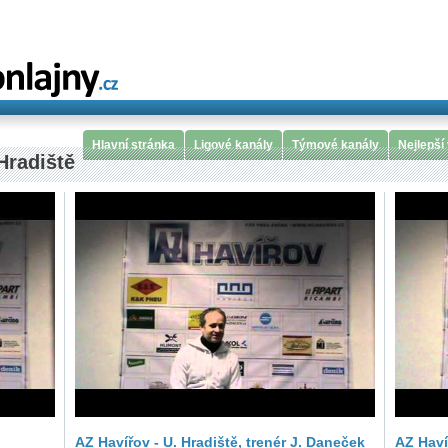
Hlavní stránka
Ligové kanály
Týmové kanály
Nejlepší
Hradiště
AZ Havířov - U. Hradiště, trenér J. Daneček
AZ Haví