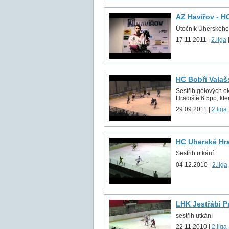
AZ Havířov - HC
Útočník Uherského 
17.11.2011 |
2.liga
HC Bobři Valaš
Sestřih gólových 
Hradiště 6:5pp, kte
29.09.2011 |
2.liga
HC Uherské Hra
Sestřih utkání
04.12.2010 |
2.liga
LHK Jestřábi P
sestřih utkání
22.11.2010 |
2.liga