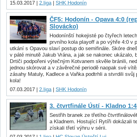
15.03.2017 |
2.liga
|
SHK Hodonín
ČF5: Hodonín - Opava 4:0 (re
Slovácko)
Hodonínští hokejisté po čtyřech letech 
prvního kola playoff a po výhře 4:0 v 
utkání s Opavou slaví postup do semifinále. Skóre dneš
v páté minutě Jakub Vrána, a jak se nakonec ukázalo, b
Drtiči podpořeni výtečným Kotvanem skvěle bránili, nedo
jednou skórovat a v závěrečné periodě naopak své vítěz
zásahy Matuly, Kadlece a Vaňka podtrhli a stvrdili svůj
kola!
07.03.2017 |
2.liga
|
SHK Hodonín
3. čtvrtfinále Ústí - Kladno 1:4
Sestřih branek ze třetího čtvrtfinálo
a Kladnem. Hostující Rytíři dokázali t
získali třetí výhru v sérii.
07.03.2017 |
1.liga
|
HC Slovan Ústečtí Lvi