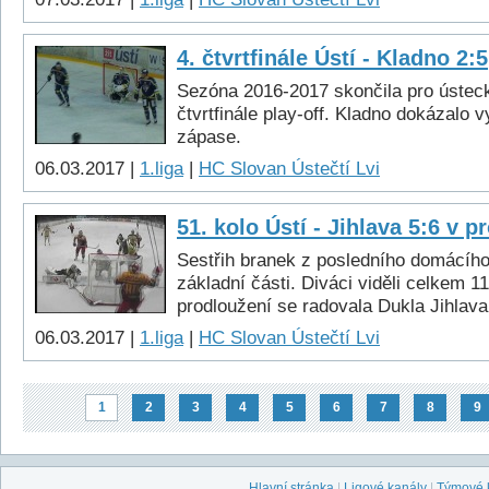
4. čtvrtfinále Ústí - Kladno 2:5
Sezóna 2016-2017 skončila pro ústeck
čtvrtfinále play-off. Kladno dokázalo v
zápase.
06.03.2017 |
1.liga
|
HC Slovan Ústečtí Lvi
51. kolo Ústí - Jihlava 5:6 v p
Sestřih branek z posledního domácíh
základní části. Diváci viděli celkem 11
prodloužení se radovala Dukla Jihlava
06.03.2017 |
1.liga
|
HC Slovan Ústečtí Lvi
1
2
3
4
5
6
7
8
9
Hlavní stránka
|
Ligové kanály
|
Týmové 