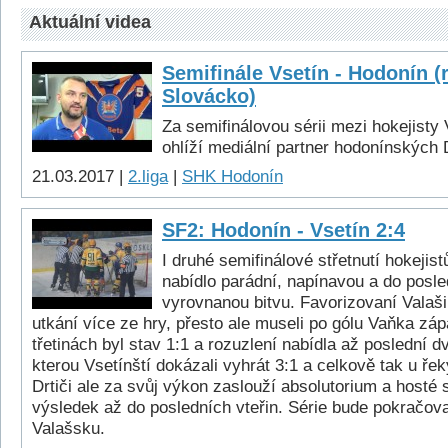
Aktuální videa
Semifinále Vsetín - Hodonín (
Slovácko)
Za semifinálovou sérii mezi hokejisty
ohlíží mediální partner hodonínských 
21.03.2017 |
2.liga
|
SHK Hodonín
SF2: Hodonín - Vsetín 2:4
I druhé semifinálové střetnutí hokejis
nabídlo parádní, napínavou a do posle
vyrovnanou bitvu. Favorizovaní Valaši
utkání více ze hry, přesto ale museli po gólu Vaňka zá
třetinách byl stav 1:1 a rozuzlení nabídla až poslední 
kterou Vsetínští dokázali vyhrát 3:1 a celkově tak u řek
Drtiči ale za svůj výkon zaslouží absolutorium a hosté 
výsledek až do posledních vteřin. Série bude pokračova
Valašsku.