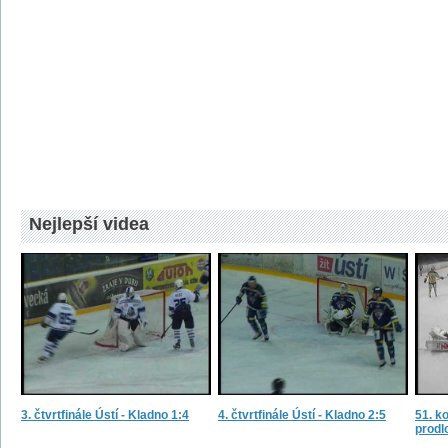
Nejlepší videa
3. čtvrtfinále Ústí - Kladno 1:4
4. čtvrtfinále Ústí - Kladno 2:5
51. ko
prodl