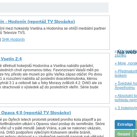
tín - Hodonín (reportáž TV Slovácko)
rii mezi hokejisty Vsetína a Hodonína se ohlíží mediální partner
ů Televize TVS.
|
SHK Hodonín
» O hokejbal
Na webu
zážitků
 Vsetín 2:4
» Moje „nors
é střetnutí hokejistů Hodonína a Vsetína nabídlo parádní,
ledních chvil vyrovnanou bitvu. Favorizovaní Valaši měli po
» Předmaturi
 ze hry, přesto ale museli po gólu Vaňka zápas otáčet. Po dvou
leskem
1:1 a rozuzlení nabídla až poslední dvacetiminutovka, kterou
yhrát 3:1 a celkově tak u řeky Moravy zvítězili 4:2. Drtiči ale za
» Švédské hok
e strachovali o výsledek až do posledních vteřin. Série bude
Ängelholmu
» Absolutní t
pohledu nejm
» S hokejový
 Opava 4:0 (reportáž TV Slovácko)
é po čtyřech letech prolomili prokletí prvního kola playoff a po
tvrtfinálovém utkání s Opavou slaví postup do semifinále. Skóre
Extraliga
vřel už v páté minutě Jakub Vrána, a jak se nakonec ukázalo,
zná. Drtiči podpořeni výtečným Kotvanem skvěle bránili,
Ostatní
ani jednou skórovat a v závěrečné periodě naopak své vítězství