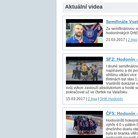
Aktuální videa
Semifinále Vse
Za semifinálovou sé
hodonínských Drtič
21.03.2017 |
2.liga
SF2: Hodonín -
I druhé semifinálov
napínavou a do pos
většinu utkání více
třetinách byl stav 
Vsetínští dokázali v
svůj výkon zaslouží absolutorium a hosté s
pokračovat už ve čtvrtek na Valašsku.
15.03.2017 |
2.liga
|
SHK Hodonín
ČF5: Hodonín -
Hodonínští hokejist
výhře 4:0 v pátém č
dnešního duelu ote
byla to branka vítě
nedovolili soupeři 