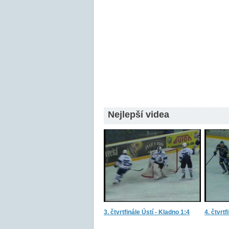
Nejlepší videa
3. čtvrtfinále Ústí - Kladno 1:4
4. čtvrtf