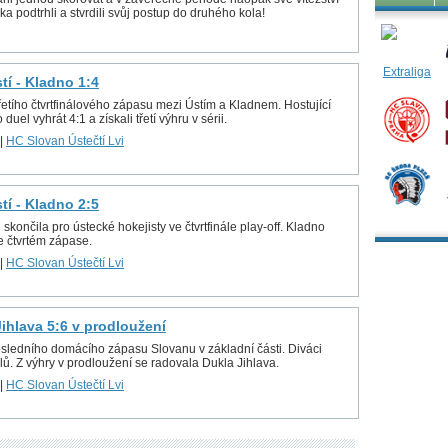
a podtrhli a stvrdili svůj postup do druhého kola!
stí - Kladno 1:4
řetího čtvrtfinálového zápasu mezi Ústím a Kladnem. Hostující
 duel vyhrát 4:1 a získali třetí výhru v sérii.
|
HC Slovan Ústečtí Lvi
stí - Kladno 2:5
ončila pro ústecké hokejisty ve čtvrtfinále play-off. Kladno
e čtvrtém zápase.
|
HC Slovan Ústečtí Lvi
 Jihlava 5:6 v prodloužení
osledního domácího zápasu Slovanu v základní části. Diváci
lů. Z výhry v prodloužení se radovala Dukla Jihlava.
|
HC Slovan Ústečtí Lvi