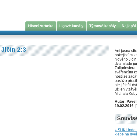
Hlavní stránka
Ligové kanály
Týmové kanály
Nejlepší
Jičín 2:3
Ani jasná st
hokejistům k 
Nového Jičína
dva mladé ju
Zollpriestera.
svěřencům ko
hostí ze začá
pasáže přesil
ale jičínští d
už jen v závě
Michala Kuby
Autor: Pave
19.02.2016 | 
Souvise
» SHK Hodonín
klepe na dveř