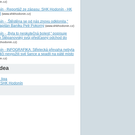
n.cz)
n - Reportáž ze zápasu: SHK Hodonín - HK
3
(www.shkhodonin.cz)
n - „Štěstěna se od nás znovu odklonila,“
kapitán Baníku Petr Pokorný
(www.shkhodonin.cz)
 - „Byla to neskutečná bolest,“ popisuje
 Štěpanovský svůj předčasný odchod do
khodonin.cz)
n - INFOGRAFIKA: Střelecká převaha nebyla
tiči nevyužili své šance a spadli na páté místo
n.cz)
idea
.liga
u SHK Hodonín