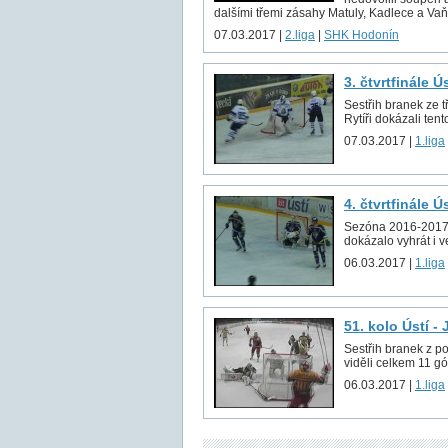
dalšími třemi zásahy Matuly, Kadlece a Vaňk
07.03.2017 |
2.liga
|
SHK Hodonín
3. čtvrtfinále Ú
Sestřih branek ze t
Rytíři dokázali tento
07.03.2017 |
1.liga
4. čtvrtfinále Ú
Sezóna 2016-2017 sk
dokázalo vyhrát i v
06.03.2017 |
1.liga
51. kolo Ústí -
Sestřih branek z p
viděli celkem 11 gó
06.03.2017 |
1.liga