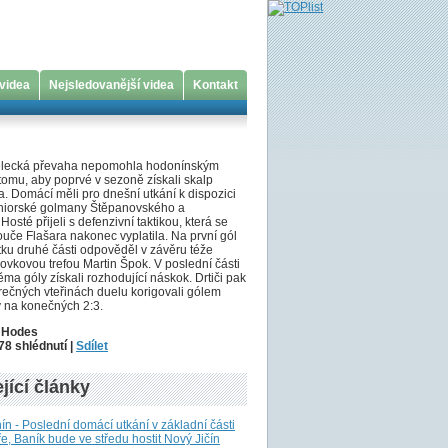
 videa
Nejsledovanější videa
Kontakt
řelecká převaha nepomohla hodonínským
tomu, aby poprvé v sezoně získali skalp
. Domácí měli pro dnešní utkání k dispozici
niorské golmany Štěpanovského a
 Hosté přijeli s defenzivní taktikou, která se
uče Flašara nakonec vyplatila. Na první gól
tku druhé části odpověděl v závěru téže
ovkovou trefou Martin Špok. V poslední části
věma góly získali rozhodující náskok. Drtiči pak
rečných vteřinách duelu korigovali gólem
 na konečných 2:3.
l Hodes
78 shlédnutí |
Sdílet
jící články
 - Poslední domácí utkání v základní části
e, Baník bude ve středu hostit Nový Jičín