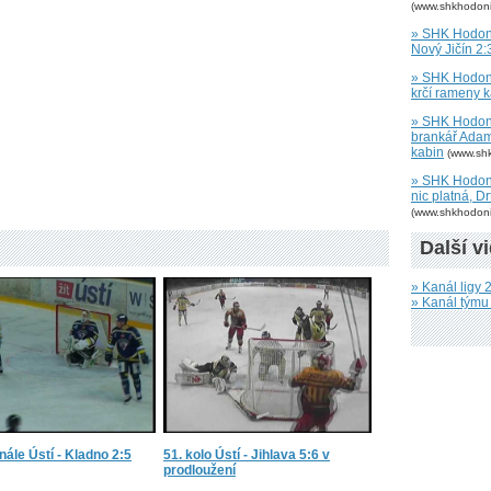
(www.shkhodoni
» SHK Hodoní
Nový Jičín 2:
» SHK Hodoní
krčí rameny 
» SHK Hodonín
brankář Adam
kabin
(www.sh
» SHK Hodoní
nic platná, Dr
(www.shkhodoni
Další v
» Kanál ligy 2
» Kanál tým
inále Ústí - Kladno 2:5
51. kolo Ústí - Jihlava 5:6 v
prodloužení